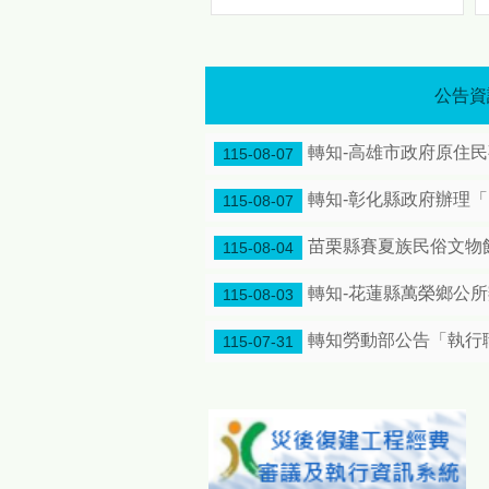
「熟」、「平」或其他足以證
明其屬於臺灣南島語系民族之
登記或登記形式，且日治時期
戶籍資料「現住所」欄位所載
公告資
地區，屬於西拉雅族分布地
區。 公告期間自115年8月
13日起至120年8月12日止。
轉知-高雄市政府原住民事務
115-08-07
符合資格者，請於受理機關上
班日上午8時至下午5時，辦理
轉知-彰化縣政府辦理
115-08-07
民族成員名冊登記，申請人應
備妥申請書、身分證明文件，
苗栗縣賽夏族民俗文物館
115-08-04
以及足以證明本人或直系血親
尊親屬符合身分認定要件之日
轉知-花蓮縣萬榮鄉公
115-08-03
治時期戶籍資料；如有其他必
要文件，請依受理機關通知辦
轉知勞動部公告「執行
115-07-31
理。 完成西拉雅族民族成員
名冊登載者，得持縣政府核發
之登載證明書函，至戶籍所在
地戶政事務所，依平埔原住民
族群身分法規定，申請取得平
埔原住民身分，並辦理西拉雅
族民族別登記。其直系血親卑