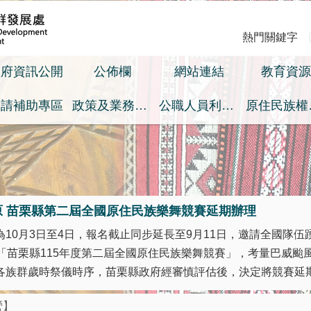
熱門關鍵字
政府資訊公開
公佈欄
網站連結
教育資源
申請補助專區
政策及業務宣導之預算執行情形專區
公職人員利益衝突迴避身分揭露專區
原
原 苗栗縣第二屆全國原住民族樂舞競賽延期辦理
10月3日至4日，報名截止同步延長至9月11日，邀請全國隊伍踴
之「苗栗縣115年度第二屆全國原住民族樂舞競賽」，考量巴威颱
族群歲時祭儀時序，苗栗縣政府經審慎評估後，決定將競賽延期至 
營】