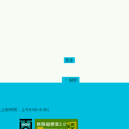
服務必須升級。鍾縣長強調：
「數據告訴我們，族人的生活
除
重心正在遷移，縣府的照顧就
要跟著走。我們採取『都會、
原鄉雙軌策略』，不論族人身
在何處，文化學習與技能提升
都不斷線。」為展現對原民教
育的重視，今年度縣府持續編
列271萬7,770 元經費，讓部
大服務走向全面化服務。今年
更多
年度主題定為「Mbetunux成為
有智慧的人」，希望透過教
育，讓族人在快速變遷的社會
關閉
中，依然保有深厚的文化自
信。 跨校強強聯手：學術後盾
提升影響力 本次部落大學升
級的一大亮點，在於強化學術
支持體系。開學典禮當天，將
彈性上班時間：上午8:00~8:30）
正式與國立聯合大學及國立中
興大學簽署合作備忘錄。打造
產學合作模式，並將頂尖大學