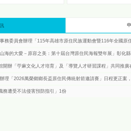
歡慶原住民族日 「八月苗栗・原力全開！」 原民八月系列活動熱情登場 傳統競技、特展、手作一次體驗
驗與行銷推廣等主題，讓民眾
在輕鬆愉快的氛圍中深入瞭解
歡慶原住民族日 「八月苗栗・
苗栗原鄉。 首先「特色推薦
原力全開！」 原民八月系列活
卡專區」將以原鄉文化元素為
動熱情登場 傳統競技、特展、
訊
主題，設置多個吸睛拍照場
手作一次體驗
景，讓民眾留下難忘的回憶，
引 爆
接著「樂舞魅力精采表演」邀
委員會辦理「115年高雄市原住民族運動會暨116年全國原住民族運動會選拔
夏 日 原 住 民 族 情 懷 邀 您
請原住民族團隊獻上傳統與創
走 進 原 鄉 文 化 節 奏 為響
新兼具的歌舞演出，展現原民
應8月1日「原住民族日」，苗
「山海的大愛－原容之美：第十屆台灣原住民海報雙年展」彰化
文化生命力；此外活動現場亦
栗縣政府特別將整個八月擴大
特別規劃「苗栗原鄉好物市
辦理為「原住民族月系列活
開辦「苧麻文化人才培育」及「導覽人才研習課程」共同推廣在地原
集」集結部落特色農產、手作
動」，透過一系列豐富多元的
工藝及風味美食，讓民眾一次
文化慶祝活動，展現原住民族
所辦理「2026萬榮鄉鄉長盃原住民傳統射箭邀請賽」日程更正案
滿足對原鄉好物的需求。 為
深厚的文化底蘊與動人生命
升活動與遊客的互動性，現場
力，誠摯邀請全國民眾走進苗
職務遭受不法侵害預防指引」1份
推出「消費滿額互動體驗」，
栗，感受原鄉文化的獨特節奏
鼓勵民眾支持在地產品並參與
與魅力。 今年度「原住民族
趣味活動，「闖關集章送消費
月系列活動」重頭戲包含深度
券」主題透過任務挑戰的方
連結土地記憶與生活智慧的
式，讓民眾在遊戲中探索苗栗
「原鄉女性的生活藝術特展及
原鄉的特色，最後「粉專打卡
手作體驗活動」；充滿原力精
贈送小禮」則透過社群擴大分