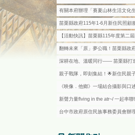
有關本府辦理「賽夏山林生活文化
苗栗縣政府115年1-6月新住民照
【活動快訊】苗栗縣115年度第二
翻轉未來「原」夢公職！苗栗縣政府
深耕在地、溫暖同行—— 苗栗縣打
親子戰隊，即刻集結！🌟新住民親
《映像．他鄉》一場結合攝影與口
新聲力量flving in the atr~/ 
台中市政府原住民族事務委員會辦理「