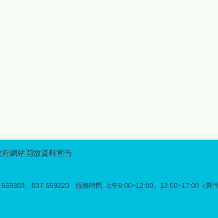
神的「原住民族傳統競技」，
享活動的美好時光，讓更多人
完整呈現原住民族文化的多元
看見苗栗原鄉的獨特魅力。 
面貌。 本年度活動特別強調
精彩的展售活動外，今年記者
與在地原民文化的深度連結，
會活動特別結合「苗栗原鄉好
自8月1日起至9月30日，在苗
禮LOGO設計競賽」及「苗栗
栗縣泰雅文物館舉辦「《生命
原鄉部落段木香菇評鑑競賽」
織造》：大安溪流域的泰雅染
舉辦頒獎典禮，表揚優秀創作
織時空展覽」，配合原民日當
者與在地農產職人，其中
天8月1日舉辦開幕活動。本次
LOGO設計競賽吸引來自全臺
展覽以大安溪流域泰雅族北勢
的設計高手參與，透過創新設
群的染織文化為核心，透過織
計展現苗栗原鄉品牌形象與文
布、服飾與工藝重製成果，呈
化意義，未來得獎作品將廣泛
現泰雅族人如何以經緯交織生
應用於原鄉品牌推廣及行銷宣
命經驗、家族關係與族群信
傳，強化苗栗原鄉的識別度與
仰，帶領民眾走入跨越時空的
品牌價值；而段木香菇評鑑競
政府網站開放資料宣告
文化脈絡，感受傳統工藝在當
賽則邀集在地菇農參與評比，
代持續流動與再生的力量。
展現苗栗原鄉優質段木香菇栽
8月1日原住民族日當天，苗栗
培成果與特色，藉由公開表揚
59303、037-559220
服務時間 上午8:00~12:00、13:00~17:00（
縣泰雅文物館將舉辦「文化手
優秀農友，鼓勵其提升農產品
作體驗－配合原住民日」第二
質與市場競爭力，也讓更多民
場系列活動，推出「多功能編
眾認識苗栗原鄉農業的用心與