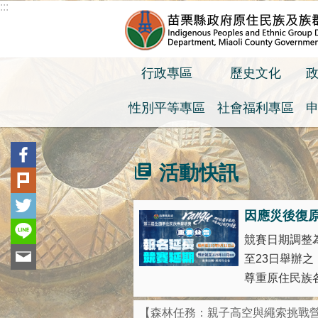
:::
跳到主要內容區塊
行政專區
歷史文化
性別平等專區
社會福利專區
:::
活動快訊
因應災後復
競賽日期調整為
至23日舉辦
尊重原住民族各
【森林任務：親子高空與繩索挑戰