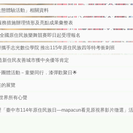
生態體驗活動」相關資料
顧服務措施辦理情形及亮點成果彙整表
屆全國原住民族樂舞競賽即日起受理報名
攜手志光數位學院 推出115年原住民族四等特考衝刺班
造新住民友善城市獲中央優等肯定
子團體活動－童樂同行．漆彈歡聚日🌟
述的展覽
一起串聯世界所有心聲
臺中市114年原住民族日—mapacun看見原視界影片徵選」