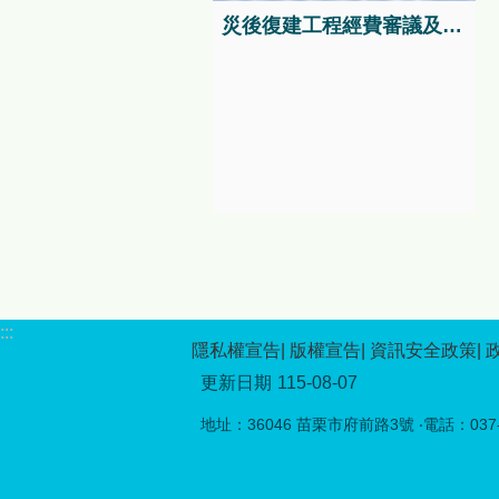
親屬申請取得平埔原住民身分
災後復建工程經費審議及執行資訊系統
者，應依同法第15條、第16條
及相關規定辦理。 本府提
醒，申請人辦理登記前，應先
確認日治時期戶籍資料內容及
相關證明文件。如對申請資
格、流程或應備文件有疑問，
請洽陳專員(連絡電話：037-
559220)或至機關官方網站查
詢最新公告。
:::
隱私權宣告
版權宣告
資訊安全政策
更新日期
115-08-07
地址：36046 苗栗市府前路3號 ‧電話：037-5