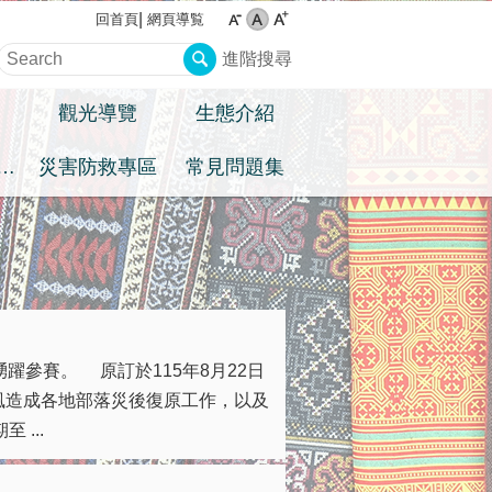
網頁導覧
回首頁
進階搜尋
觀光導覽
生態介紹
住民族權益專區
災害防救專區
常見問題集
躍參賽。 原訂於115年8月22日
風造成各地部落災後復原工作，以及
...