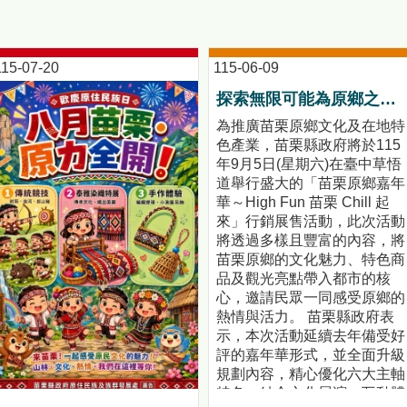
115-07-20
115-06-09
探索無限可能為原鄉之美喝彩！「苗栗原鄉嘉年華～High Fun 苗栗 Chill 起來」活動前記者會暨苗栗原鄉競賽頒獎典禮!
為推廣苗栗原鄉文化及在地特
色產業，苗栗縣政府將於115
年9月5日(星期六)在臺中草悟
道舉行盛大的「苗栗原鄉嘉年
華～High Fun 苗栗 Chill 起
來」行銷展售活動，此次活動
將透過多樣且豐富的內容，將
苗栗原鄉的文化魅力、特色商
品及觀光亮點帶入都市的核
心，邀請民眾一同感受原鄉的
熱情與活力。 苗栗縣政府表
示，本次活動延續去年備受好
評的嘉年華形式，並全面升級
規劃內容，精心優化六大主軸
特色，結合文化展演、互動體