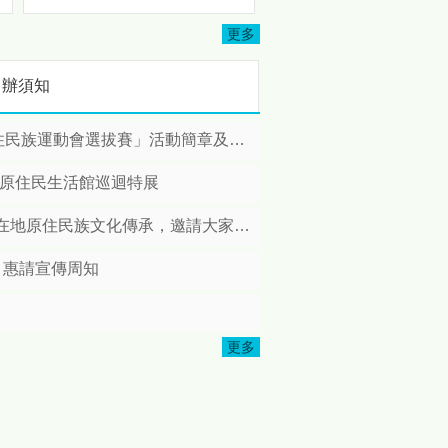
攜手聯大、興大簽署合作備忘
更多
錄 打造「Mbetunux」智慧原
打
民新世代 隨著社會經濟發
申辦須知
展，本縣原住民人口結構轉
變。根據最新統計資料，本縣
原住民總人口已達1萬2,729
賽」活動簡章及各競賽項目技術手冊各1份
人，其中都會區人口（6,495
人）首度超越原鄉地區
縣原住民生活館巡迴特展
（6,234人）。為因應人口移
動後的文化傳承需求，苗栗部
住民族文化傳承，邀請大家踴躍報名!
落大學正式啟動「雙軌世代發
展策略」，並於今（4）日預
，惠請宣傳周知
告將於6月11日下午2時，假本
提
府第一辦公大樓一樓大廳舉辦
開學典禮暨簽署合作備忘錄
（MOU）簽署儀式。 數據導
更多
向施政：族人在哪，資源就在
哪 縣長鍾東錦表示：推動原
鄉發展是不變的承諾，但面對
都會區原民人口首度超越原鄉
的趨勢，縣府政策必須轉彎、