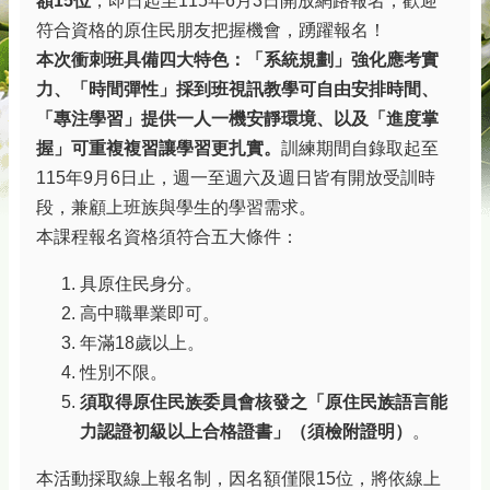
額
15
位
，即日起至115年6月3日開放網路報名，歡迎
符合資格的原住民朋友把握機會，踴躍報名！
本次衝刺班具備四大特色：「系統規劃」強化應考實
力、「時間彈性」採到班視訊教學可自由安排時間、
「專注學習」提供一人一機安靜環境、以及「進度掌
握」可重複複習讓學習更扎實。
訓練期間自錄取起至
115年9月6日止，週一至週六及週日皆有開放受訓時
段，兼顧上班族與學生的學習需求。
本課程報名資格須符合五大條件：
具原住民身分。
高中職畢業即可。
年滿18歲以上。
性別不限。
須取得原住民族委員會核發之「原住民族語言能
力認證初級以上合格證書」（須檢附證明）
。
本活動採取線上報名制，因名額僅限15位，將依線上