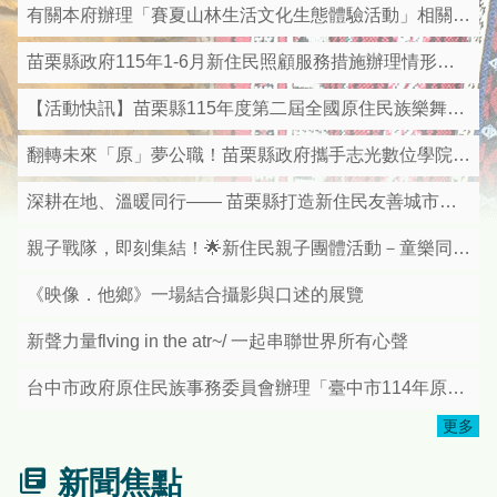
有關本府辦理「賽夏山林生活文化生態體驗活動」相關資料
苗栗縣政府115年1-6月新住民照顧服務措施辦理情形及亮點成果彙整表
【活動快訊】苗栗縣115年度第二屆全國原住民族樂舞競賽即日起受理報名
翻轉未來「原」夢公職！苗栗縣政府攜手志光數位學院 推出115年原住民族四等特考衝刺班
深耕在地、溫暖同行—— 苗栗縣打造新住民友善城市獲中央優等肯定
親子戰隊，即刻集結！🌟新住民親子團體活動－童樂同行．漆彈歡聚日🌟
《映像．他鄉》一場結合攝影與口述的展覽
新聲力量flving in the atr~/ 一起串聯世界所有心聲
台中市政府原住民族事務委員會辦理「臺中市114年原住民族日—mapacun看見原視界影片徵選」活動，請踴躍報名參加!
更多
新聞焦點