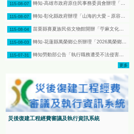
轉知-高雄市政府原住民事務委員會辦理「115年高雄市原住民族運動會暨116年全國原住民族運動會選拔賽」活動簡章及各競賽項目技術手冊各1份
115-08-07
轉知-彰化縣政府辦理「山海的大愛－原容之美：第十屆台灣原住民海報雙年展」彰化縣原住民生活館巡迴特展
115-08-07
苗栗縣賽夏族民俗文物館開辦「苧麻文化人才培育」及「導覽人才研習課程」共同推廣在地原住民族文化傳承，邀請大家踴躍報名!
115-08-04
轉知-花蓮縣萬榮鄉公所辦理「2026萬榮鄉鄉長盃原住民傳統射箭邀請賽」日程更正案，惠請宣傳周知
115-08-03
轉知勞動部公告「執行職務遭受不法侵害預防指引」1份
115-07-31
更多
災後復建工程經費審議及執行資訊系統