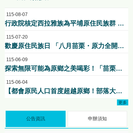
115-08-07
行政院核定西拉雅族為平埔原住民族群 盼望已久的重要時刻到來！8月13日起受理民族成員名冊登記
115-07-20
歡慶原住民族日 「八月苗栗・原力全開！」 原民八月系列活動熱情登場 傳統競技、特展、手作一次體驗
115-06-09
探索無限可能為原鄉之美喝彩！「苗栗原鄉嘉年華～High Fun 苗栗 Chill 起來」活動前記者會暨苗栗原鄉競賽頒獎典禮!
115-06-04
【都會原民人口首度超越原鄉！部落大學啟動「雙軌教育」新模式】
更多
公告資訊
申辦須知