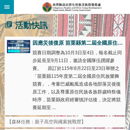
:::
跳到主要內容區塊
:::
活動快訊
因應災後復原 苗栗縣第二屆全國原住民族樂舞競賽延期辦理
競賽日期調整為10月3日至4日，報名截止同
步延長至9月11日，邀請全國隊伍踴躍參
賽。 原訂於115年8月22日至23日舉辦之
「苗栗縣115年度第二屆全國原住民族樂舞
競賽」，考量巴威颱風造成各地部落災後復
原工作，以及尊重原住民族各族群歲時祭儀
時序，苗栗縣政府經審慎評估後，決定將競
賽延期至 ...
【森林任務：親子高空與繩索挑戰營】