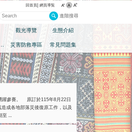
網頁導覧
回首頁
進階搜尋
觀光導覽
生態介紹
住民族權益專區
災害防救專區
常見問題集
躍參賽。 原訂於115年8月22日
風造成各地部落災後復原工作，以及
...