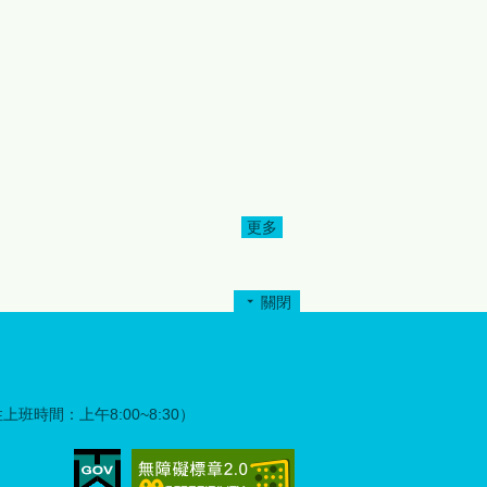
持「服務超我」精神，主動整
合社會資源投入公益服務，不
僅改善文化健康站硬體設施，
更將溫暖與關懷帶進原鄉社
區。為表達誠摯謝意，縣府特
別於完工捐贈儀式中頒發感謝
狀，感謝各扶輪社及社友們的
愛心奉獻與無私付出，共同為
部落長者營造更優質、更安心
的生活環境。 縣府指出，此次
更多
為
修繕工程不僅是空間環境的改
善，更是公私協力關懷原鄉長
者的具體展現。透過政府、民
關閉
間團體及公益組織攜手合作，
盾
將有限資源發揮最大效益，也
升
讓部落長者感受到社會各界持
續不斷的支持與陪伴。 苗栗縣
政府強調，照顧原鄉長者、建
彈性上班時間：上午8:00~8:30）
構高齡友善環境一直是重要施
政方向，未來將持續結合民間
力量與社會資源，共同完善原