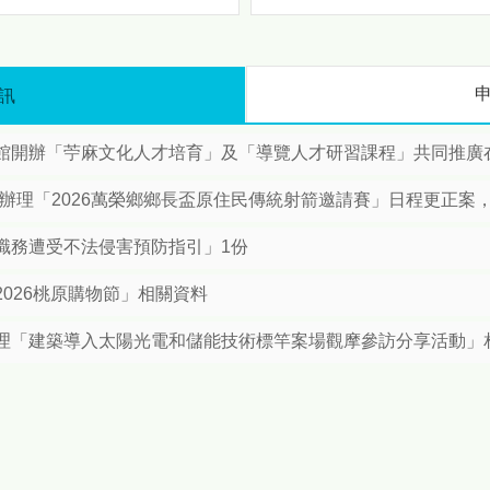
驗與行銷推廣等主題，讓民眾
攜手聯大、興大簽署合作備
在輕鬆愉快的氛圍中深入瞭解
錄 打造「Mbetunux」智慧原
苗栗原鄉。 首先「特色推薦打
民新世代 隨著社會經濟發
卡專區」將以原鄉文化元素為
展，本縣原住民人口結構轉
訊
主題，設置多個吸睛拍照場
變。根據最新統計資料，本縣
景，讓民眾留下難忘的回憶，
原住民總人口已達1萬2,729
接著「樂舞魅力精采表演」邀
開辦「苧麻文化人才培育」及「導覽人才研習課程」共同推廣在地原
人，其中都會區人口（6,495
請原住民族團隊獻上傳統與創
人）首度超越原鄉地區
新兼具的歌舞演出，展現原民
所辦理「2026萬榮鄉鄉長盃原住民傳統射箭邀請賽」日程更正案
（6,234人）。為因應人口移
文化生命力；此外活動現場亦
動後的文化傳承需求，苗栗部
特別規劃「苗栗原鄉好物市
職務遭受不法侵害預防指引」1份
落大學正式啟動「雙軌世代發
集」集結部落特色農產、手作
展策略」，並於今（4）日預
工藝及風味美食，讓民眾一次
026桃原購物節」相關資料
告將於6月11日下午2時，假
滿足對原鄉好物的需求。 為提
府第一辦公大樓一樓大廳舉辦
升活動與遊客的互動性，現場
理「建築導入太陽光電和儲能技術標竿案場觀摩參訪分享活動」
開學典禮暨簽署合作備忘錄
推出「消費滿額互動體驗」，
（MOU）簽署儀式。 數據導
鼓勵民眾支持在地產品並參與
向施政：族人在哪，資源就在
趣味活動，「闖關集章送消費
哪 縣長鍾東錦表示：推動
券」主題透過任務挑戰的方
鄉發展是不變的承諾，但面對
式，讓民眾在遊戲中探索苗栗
都會區原民人口首度超越原鄉
原鄉的特色，最後「粉專打卡
的趨勢，縣府政策必須轉彎、
贈送小禮」則透過社群擴大分