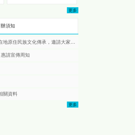
3501地區及3502地區攜手多
忘
個扶輪社共同投入資源，協助
更多
完成司馬限文化健康站修繕工
程，並於日前舉辦完工捐贈儀
申辦須知
式，以實際行動關懷原鄉長
者，展現扶輪社長期深耕公
益、服務社會的精神。 本次修
住民族文化傳承，邀請大家踴躍報名!
繕計畫由扶輪社結合地方需求
共同規劃推動，社友們親自深
，惠請宣傳周知
入部落訪查，了解長者日常使
用需求後，針對文化健康站進
行整體改善，包括照明設備更
新、廚房設施優化、安全扶手
本
增設及環境整理等工程，打造
更加安全、便利且舒適的活動
相關資料
空間，讓長者能夠在更友善的
環境中參與各項健康促進與文
更多
化傳承活動。 苗栗縣政府表
原
示，感謝國際扶輪3490地區、
3501地區、3502地區以及所
有國際扶輪社社員們長期關注
偏鄉及原住民族部落發展，秉