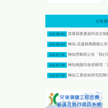
歡慶原住民族日 「八月苗栗・原力全開！」 原民八月系列活動熱情登場 傳統競技、特展、手作一次體驗
歡慶原住民族日 「八月苗栗・
原力全開！」 原民八月系列活
動熱情登場 傳統競技、特展、
公告資
手作一次體驗
引 爆
苗栗縣賽夏族民俗文物館
夏 日 原 住 民 族 情 懷 邀 您
115-08-04
走 進 原 鄉 文 化 節 奏 為響
應8月1日「原住民族日」，苗
轉知-花蓮縣萬榮鄉公
115-08-03
栗縣政府特別將整個八月擴大
辦理為「原住民族月系列活
轉知勞動部公告「執行
115-07-31
動」，透過一系列豐富多元的
文化慶祝活動，展現原住民族
轉知桃園市政府辦理「2
115-07-30
深厚的文化底蘊與動人生命
力，誠摯邀請全國民眾走進苗
轉知工業技術研究院辦
115-07-30
栗，感受原鄉文化的獨特節奏
與魅力。 今年度「原住民族
月系列活動」重頭戲包含深度
連結土地記憶與生活智慧的
「原鄉女性的生活藝術特展及
手作體驗活動」；充滿原力精