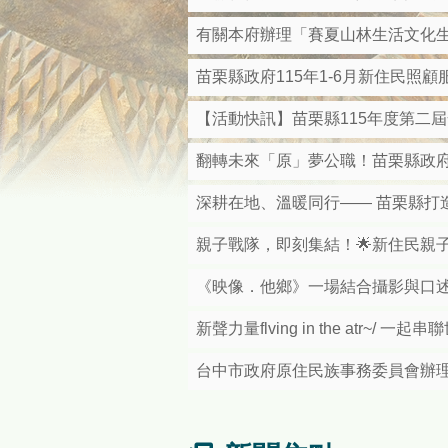
有關本府辦理「賽夏山林生活文化
苗栗縣政府115年1-6月新住民照
【活動快訊】苗栗縣115年度第二
翻轉未來「原」夢公職！苗栗縣政府
深耕在地、溫暖同行—— 苗栗縣打
親子戰隊，即刻集結！🌟新住民親
《映像．他鄉》一場結合攝影與口
新聲力量flving in the atr~/ 
台中市政府原住民族事務委員會辦理「