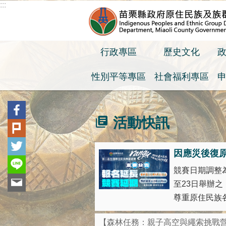
:::
跳到主要內容區塊
行政專區
歷史文化
性別平等專區
社會福利專區
:::
活動快訊
因應災後復
競賽日期調整為
至23日舉辦
尊重原住民族各
【森林任務：親子高空與繩索挑戰