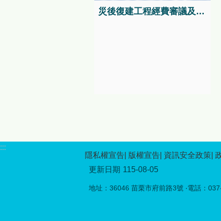
神的「原住民族傳統競技」，
災後復建工程經費審議及執行資訊系統
完整呈現原住民族文化的多元
面貌。 本年度活動特別強調
與在地原民文化的深度連結，
自8月1日起至9月30日，在苗
栗縣泰雅文物館舉辦「《生命
織造》：大安溪流域的泰雅染
織時空展覽」，配合原民日當
天8月1日舉辦開幕活動。本次
展覽以大安溪流域泰雅族北勢
群的染織文化為核心，透過織
布、服飾與工藝重製成果，呈
現泰雅族人如何以經緯交織生
命經驗、家族關係與族群信
:::
仰，帶領民眾走入跨越時空的
隱私權宣告
版權宣告
資訊安全政策
文化脈絡，感受傳統工藝在當
更新日期
115-08-05
代持續流動與再生的力量。
8月1日原住民族日當天，苗栗
地址：36046 苗栗市府前路3號 ‧電話：037-5
縣泰雅文物館將舉辦「文化手
作體驗－配合原住民日」第二
場系列活動，推出「多功能編