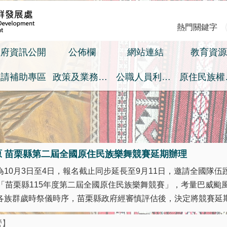
熱門關鍵字
政府資訊公開
公佈欄
網站連結
教育資源
申請補助專區
政策及業務宣導之預算執行情形專區
公職人員利益衝突迴避身分揭露專區
原
原 苗栗縣第二屆全國原住民族樂舞競賽延期辦理
10月3日至4日，報名截止同步延長至9月11日，邀請全國隊伍踴
之「苗栗縣115年度第二屆全國原住民族樂舞競賽」，考量巴威颱
族群歲時祭儀時序，苗栗縣政府經審慎評估後，決定將競賽延期至 
營】