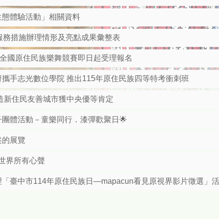
生態體驗活動」相關資料
顧服務措施辦理情形及亮點成果彙整表
屆全國原住民族樂舞競賽即日起受理報名
攜手志光數位學院 推出115年原住民族四等特考衝刺班
造新住民友善城市獲中央優等肯定
子團體活動－童樂同行．漆彈歡聚日🌟
述的展覽
一起串聯世界所有心聲
臺中市114年原住民族日—mapacun看見原視界影片徵選」