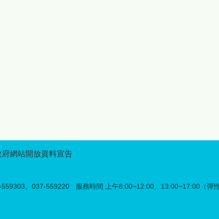
服務必須升級。鍾縣長強調：
享活動的美好時光，讓更多人
「數據告訴我們，族人的生活
看見苗栗原鄉的獨特魅力。 除
重心正在遷移，縣府的照顧就
精彩的展售活動外，今年記者
要跟著走。我們採取『都會、
會活動特別結合「苗栗原鄉好
原鄉雙軌策略』，不論族人身
禮LOGO設計競賽」及「苗栗
在何處，文化學習與技能提升
原鄉部落段木香菇評鑑競賽」
都不斷線。」為展現對原民教
舉辦頒獎典禮，表揚優秀創作
育的重視，今年度縣府持續編
者與在地農產職人，其中
列271萬7,770 元經費，讓部
LOGO設計競賽吸引來自全臺
大服務走向全面化服務。今年
的設計高手參與，透過創新設
年度主題定為「Mbetunux成
計展現苗栗原鄉品牌形象與文
有智慧的人」，希望透過教
化意義，未來得獎作品將廣泛
育，讓族人在快速變遷的社會
應用於原鄉品牌推廣及行銷宣
中，依然保有深厚的文化自
傳，強化苗栗原鄉的識別度與
信。 跨校強強聯手：學術後
品牌價值；而段木香菇評鑑競
政府網站開放資料宣告
提升影響力 本次部落大學
賽則邀集在地菇農參與評比，
級的一大亮點，在於強化學術
展現苗栗原鄉優質段木香菇栽
支持體系。開學典禮當天，將
培成果與特色，藉由公開表揚
59303、037-559220
服務時間 上午8:00~12:00、13:00~17:00（
正式與國立聯合大學及國立中
優秀農友，鼓勵其提升農產品
興大學簽署合作備忘錄。打造
質與市場競爭力，也讓更多民
產學合作模式，並將頂尖大學
眾認識苗栗原鄉農業的用心與