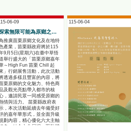
115-06-09
115-06-04
探索無限可能為原鄉之美喝彩！「苗栗原鄉嘉年華～High Fun 苗栗 Chill 起來」活動前記者會暨苗栗原鄉競賽頒獎典禮!
為推廣苗栗原鄉文化及在地特
色產業，苗栗縣政府將於115
年9月5日(星期六)在臺中草悟
道舉行盛大的「苗栗原鄉嘉年
華～High Fun 苗栗 Chill 起
來」行銷展售活動，此次活動
將透過多樣且豐富的內容，將
苗栗原鄉的文化魅力、特色商
品及觀光亮點帶入都市的核
心，邀請民眾一同感受原鄉的
熱情與活力。 苗栗縣政府表
示，本次活動延續去年備受好
評的嘉年華形式，並全面升級
規劃內容，精心優化六大主軸
特色，結合文化展演、互動體
【都會原民人口首度超越原鄉！部落大學啟動「雙軌教育」新模式】