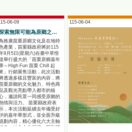
115-06-09
115-06-04
探索無限可能為原鄉之美喝彩！「苗栗原鄉嘉年華～High Fun 苗栗 Chill 起來」活動前記者會暨苗栗原鄉競賽頒獎典禮!
為推廣苗栗原鄉文化及在地特
色產業，苗栗縣政府將於115
年9月5日(星期六)在臺中草悟
道舉行盛大的「苗栗原鄉嘉年
華～High Fun 苗栗 Chill 起
來」行銷展售活動，此次活動
將透過多樣且豐富的內容，將
苗栗原鄉的文化魅力、特色商
品及觀光亮點帶入都市的核
心，邀請民眾一同感受原鄉的
熱情與活力。 苗栗縣政府表
示，本次活動延續去年備受好
評的嘉年華形式，並全面升級
規劃內容，精心優化六大主軸
特色，結合文化展演、互動體
【都會原民人口首度超越原鄉！部落大學啟動「雙軌教育」新模式】