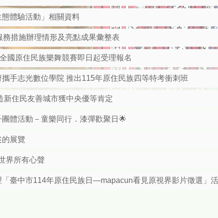
生態體驗活動」相關資料
顧服務措施辦理情形及亮點成果彙整表
屆全國原住民族樂舞競賽即日起受理報名
攜手志光數位學院 推出115年原住民族四等特考衝刺班
造新住民友善城市獲中央優等肯定
子團體活動－童樂同行．漆彈歡聚日🌟
述的展覽
一起串聯世界所有心聲
臺中市114年原住民族日—mapacun看見原視界影片徵選」