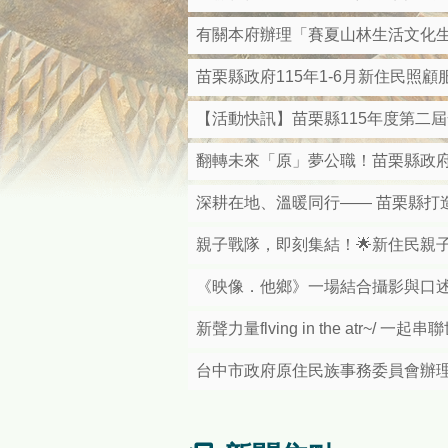
有關本府辦理「賽夏山林生活文化
苗栗縣政府115年1-6月新住民照
【活動快訊】苗栗縣115年度第二
翻轉未來「原」夢公職！苗栗縣政府
深耕在地、溫暖同行—— 苗栗縣打
親子戰隊，即刻集結！🌟新住民親
《映像．他鄉》一場結合攝影與口
新聲力量flving in the atr~/ 
台中市政府原住民族事務委員會辦理「