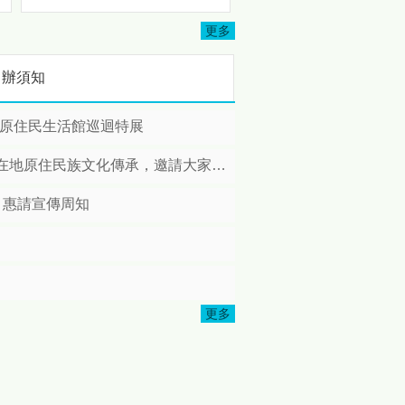
3501地區及3502地區攜手多
忘
個扶輪社共同投入資源，協助
更多
完成司馬限文化健康站修繕工
程，並於日前舉辦完工捐贈儀
申辦須知
式，以實際行動關懷原鄉長
者，展現扶輪社長期深耕公
益、服務社會的精神。 本次修
縣原住民生活館巡迴特展
繕計畫由扶輪社結合地方需求
共同規劃推動，社友們親自深
住民族文化傳承，邀請大家踴躍報名!
入部落訪查，了解長者日常使
用需求後，針對文化健康站進
，惠請宣傳周知
行整體改善，包括照明設備更
新、廚房設施優化、安全扶手
本
增設及環境整理等工程，打造
更加安全、便利且舒適的活動
空間，讓長者能夠在更友善的
環境中參與各項健康促進與文
更多
化傳承活動。 苗栗縣政府表
原
示，感謝國際扶輪3490地區、
3501地區、3502地區以及所
有國際扶輪社社員們長期關注
偏鄉及原住民族部落發展，秉