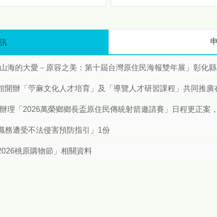
驗與行銷推廣等主題，讓民眾
攜手聯大、興大簽署合作備
在輕鬆愉快的氛圍中深入瞭解
錄 打造「Mbetunux」智慧原
苗栗原鄉。 首先「特色推薦打
民新世代 隨著社會經濟發
卡專區」將以原鄉文化元素為
展，本縣原住民人口結構轉
訊
主題，設置多個吸睛拍照場
變。根據最新統計資料，本縣
景，讓民眾留下難忘的回憶，
原住民總人口已達1萬2,729
接著「樂舞魅力精采表演」邀
「山海的大愛－原容之美：第十屆台灣原住民海報雙年展」彰化
人，其中都會區人口（6,495
請原住民族團隊獻上傳統與創
人）首度超越原鄉地區
新兼具的歌舞演出，展現原民
開辦「苧麻文化人才培育」及「導覽人才研習課程」共同推廣在地原
（6,234人）。為因應人口移
文化生命力；此外活動現場亦
動後的文化傳承需求，苗栗部
特別規劃「苗栗原鄉好物市
所辦理「2026萬榮鄉鄉長盃原住民傳統射箭邀請賽」日程更正案
落大學正式啟動「雙軌世代發
集」集結部落特色農產、手作
展策略」，並於今（4）日預
工藝及風味美食，讓民眾一次
職務遭受不法侵害預防指引」1份
告將於6月11日下午2時，假
滿足對原鄉好物的需求。 為提
府第一辦公大樓一樓大廳舉辦
升活動與遊客的互動性，現場
026桃原購物節」相關資料
開學典禮暨簽署合作備忘錄
推出「消費滿額互動體驗」，
（MOU）簽署儀式。 數據導
鼓勵民眾支持在地產品並參與
向施政：族人在哪，資源就在
趣味活動，「闖關集章送消費
哪 縣長鍾東錦表示：推動
券」主題透過任務挑戰的方
鄉發展是不變的承諾，但面對
式，讓民眾在遊戲中探索苗栗
都會區原民人口首度超越原鄉
原鄉的特色，最後「粉專打卡
的趨勢，縣府政策必須轉彎、
贈送小禮」則透過社群擴大分