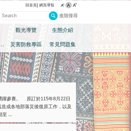
網頁導覧
回首頁
進階搜尋
觀光導覽
生態介紹
住民族權益專區
災害防救專區
常見問題集
躍參賽。 原訂於115年8月22日
風造成各地部落災後復原工作，以及
...