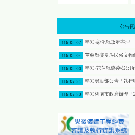
歡慶原住民族日 「八月苗栗・原力全開！」 原民八月系列活動熱情登場 傳統競技、特展、手作一次體驗
歡慶原住民族日 「八月苗栗・
原力全開！」 原民八月系列活
動熱情登場 傳統競技、特展、
公告資
手作一次體驗
引 爆
轉知-彰化縣政府辦理
夏 日 原 住 民 族 情 懷 邀 您
115-08-07
走 進 原 鄉 文 化 節 奏 為響
應8月1日「原住民族日」，苗
苗栗縣賽夏族民俗文物館
115-08-04
栗縣政府特別將整個八月擴大
辦理為「原住民族月系列活
轉知-花蓮縣萬榮鄉公
115-08-03
動」，透過一系列豐富多元的
文化慶祝活動，展現原住民族
轉知勞動部公告「執行
115-07-31
深厚的文化底蘊與動人生命
力，誠摯邀請全國民眾走進苗
轉知桃園市政府辦理「2
115-07-30
栗，感受原鄉文化的獨特節奏
與魅力。 今年度「原住民族
月系列活動」重頭戲包含深度
連結土地記憶與生活智慧的
「原鄉女性的生活藝術特展及
手作體驗活動」；充滿原力精