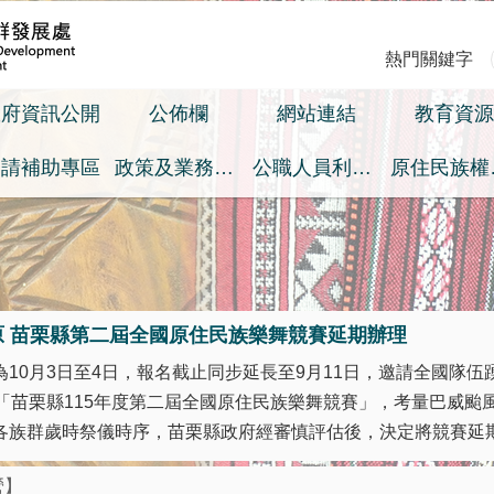
熱門關鍵字
政府資訊公開
公佈欄
網站連結
教育資源
申請補助專區
政策及業務宣導之預算執行情形專區
公職人員利益衝突迴避身分揭露專區
原
原 苗栗縣第二屆全國原住民族樂舞競賽延期辦理
10月3日至4日，報名截止同步延長至9月11日，邀請全國隊伍踴
之「苗栗縣115年度第二屆全國原住民族樂舞競賽」，考量巴威颱
族群歲時祭儀時序，苗栗縣政府經審慎評估後，決定將競賽延期至 
營】