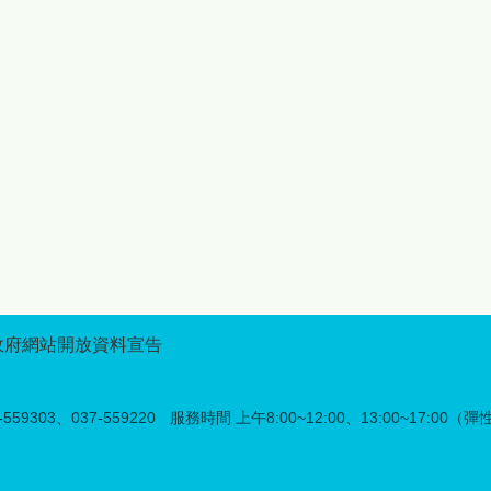
服務必須升級。鍾縣長強調：
享活動的美好時光，讓更多人
「數據告訴我們，族人的生活
看見苗栗原鄉的獨特魅力。 除
重心正在遷移，縣府的照顧就
精彩的展售活動外，今年記者
要跟著走。我們採取『都會、
會活動特別結合「苗栗原鄉好
原鄉雙軌策略』，不論族人身
禮LOGO設計競賽」及「苗栗
在何處，文化學習與技能提升
原鄉部落段木香菇評鑑競賽」
都不斷線。」為展現對原民教
舉辦頒獎典禮，表揚優秀創作
育的重視，今年度縣府持續編
者與在地農產職人，其中
列271萬7,770 元經費，讓部
LOGO設計競賽吸引來自全臺
大服務走向全面化服務。今年
的設計高手參與，透過創新設
年度主題定為「Mbetunux成
計展現苗栗原鄉品牌形象與文
有智慧的人」，希望透過教
化意義，未來得獎作品將廣泛
育，讓族人在快速變遷的社會
應用於原鄉品牌推廣及行銷宣
中，依然保有深厚的文化自
傳，強化苗栗原鄉的識別度與
信。 跨校強強聯手：學術後
品牌價值；而段木香菇評鑑競
政府網站開放資料宣告
提升影響力 本次部落大學
賽則邀集在地菇農參與評比，
級的一大亮點，在於強化學術
展現苗栗原鄉優質段木香菇栽
支持體系。開學典禮當天，將
培成果與特色，藉由公開表揚
59303、037-559220
服務時間 上午8:00~12:00、13:00~17:00（
正式與國立聯合大學及國立中
優秀農友，鼓勵其提升農產品
興大學簽署合作備忘錄。打造
質與市場競爭力，也讓更多民
產學合作模式，並將頂尖大學
眾認識苗栗原鄉農業的用心與