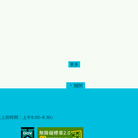
持「服務超我」精神，主動整
合社會資源投入公益服務，不
僅改善文化健康站硬體設施，
更將溫暖與關懷帶進原鄉社
區。為表達誠摯謝意，縣府特
別於完工捐贈儀式中頒發感謝
狀，感謝各扶輪社及社友們的
愛心奉獻與無私付出，共同為
部落長者營造更優質、更安心
的生活環境。 縣府指出，此次
更多
為
修繕工程不僅是空間環境的改
善，更是公私協力關懷原鄉長
者的具體展現。透過政府、民
關閉
間團體及公益組織攜手合作，
盾
將有限資源發揮最大效益，也
升
讓部落長者感受到社會各界持
續不斷的支持與陪伴。 苗栗縣
政府強調，照顧原鄉長者、建
彈性上班時間：上午8:00~8:30）
構高齡友善環境一直是重要施
政方向，未來將持續結合民間
力量與社會資源，共同完善原