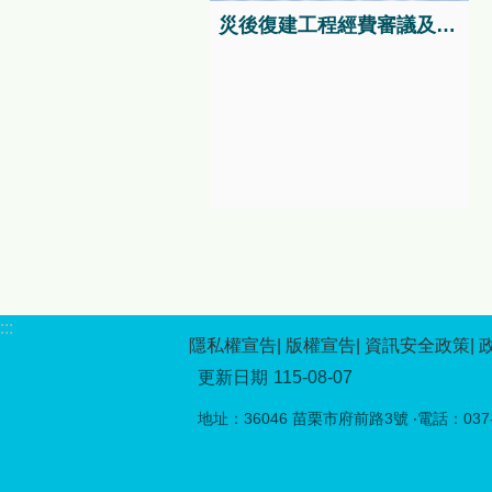
神的「原住民族傳統競技」，
災後復建工程經費審議及執行資訊系統
完整呈現原住民族文化的多元
面貌。 本年度活動特別強調
與在地原民文化的深度連結，
自8月1日起至9月30日，在苗
栗縣泰雅文物館舉辦「《生命
織造》：大安溪流域的泰雅染
織時空展覽」，配合原民日當
天8月1日舉辦開幕活動。本次
展覽以大安溪流域泰雅族北勢
群的染織文化為核心，透過織
布、服飾與工藝重製成果，呈
現泰雅族人如何以經緯交織生
命經驗、家族關係與族群信
:::
仰，帶領民眾走入跨越時空的
隱私權宣告
版權宣告
資訊安全政策
文化脈絡，感受傳統工藝在當
更新日期
115-08-07
代持續流動與再生的力量。
8月1日原住民族日當天，苗栗
地址：36046 苗栗市府前路3號 ‧電話：037-5
縣泰雅文物館將舉辦「文化手
作體驗－配合原住民日」第二
場系列活動，推出「多功能編