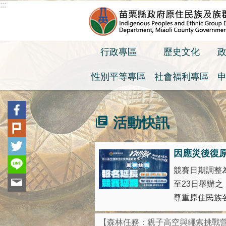
:::
跳到主要內容區塊
行政專區
歷史文化
性別平等專區
社會福利專區
:::
活動快訊
因應災後復
競賽日期調整為
至23日舉辦
尊重原住民族各
【森林任務：親子高空與繩索挑戰