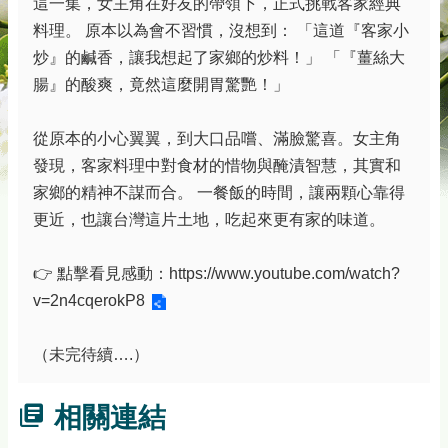
這一集，女主角在好友的帶領下，正式挑戰客家經典
料理。 原本以為會不習慣，沒想到： 「這道『客家小
炒』的鹹香，讓我想起了家鄉的炒料！」 「『薑絲大
腸』的酸爽，竟然這麼開胃驚艷！」
從原本的小心翼翼，到大口品嚐、滿臉驚喜。女主角
發現，客家料理中對食材的惜物與醃漬智慧，其實和
家鄉的精神不謀而合。 一餐飯的時間，讓兩顆心靠得
更近，也讓台灣這片土地，吃起來更有家的味道。
👉 點擊看見感動：
https://www.youtube.com/watch?
v=2n4cqerokP8
（未完待續….）
相關連結