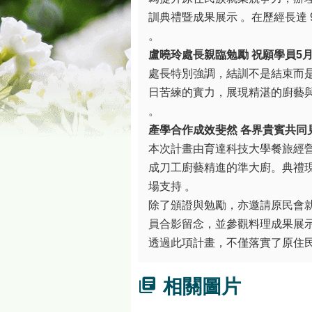
訓典禮暨成果展示 。在歷經長達
。
盧曉玲處長親臨勉勵
祝願學員5
處長特別強調，結訓不是結束而是
日苦練的實力，展現精湛的廚藝
。
產學合作成效斐然
各界貴賓共同
本次計畫由育達科技大學餐旅經
成刀工廚藝精進的準大廚。典禮
場支持 。
除了頒證與勉勵，亦邀請原民會
員合影留念，並參觀料理成果展示
透過此項計畫，不僅落實了原住
相關圖片