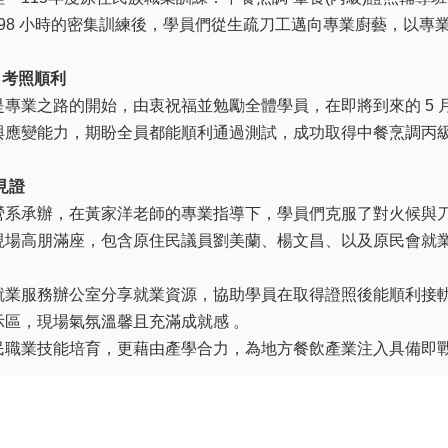
 98 小時的密集訓練後，學員們從生疏刀工邁向專業廚藝，以專
月考照順利
專業之路的開始，由衷祝福並勉勵全體學員，在即將到來的 5 
與應變能力，期盼全員都能順利通過測試，成功取得中餐烹調丙
見證
營系承辦，在黃家洋老師的專業指導下，學員們克服了對火候與
現場高朋滿座，包含原住民議員劉美蘭、楊文昌、以及原民會就
就業服務辦公室分享就業資源，協助學員在取得證照後能順利接軌
區，現場氣氛溫馨且充滿成就感 。
民職業技能培育，更藉由產學合力，為地方餐飲產業注入具備即戰