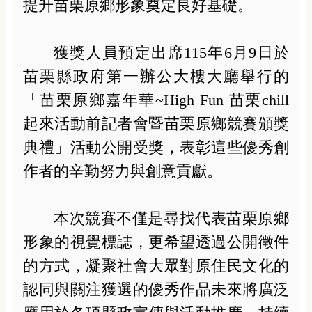
提升苗栗原鄉形象奠定良好基礎。
獲獎人員預定出席
115
年
6
月
9
日於
苗栗縣政府第一辦公大樓大廳舉行的
「苗栗原鄉嘉年華
~High Fun
苗栗
chill
起來活動前記者會暨苗栗原鄉競賽頒獎
典禮」活動公開受獎，表彰這些優秀創
作者的辛勤努力與創意貢獻。
本次競賽不僅是尋找代表苗栗原鄉
形象的視覺標誌，更希望透過公開徵件
的方式，凝聚社會大眾對原住民文化的
認同與關注獲選的優秀作品未來將廣泛