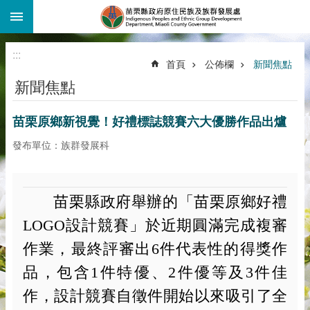
:::
跳到主要內容區塊
:::
首頁
公佈欄
新聞焦點
新聞焦點
苗栗原鄉新視覺！好禮標誌競賽六大優勝作品出爐
發布單位：族群發展科
苗栗縣政府舉辦的「苗栗原鄉好禮
LOGO
設計競賽」於近期圓滿完成複審
作業，最終評審出
6
件代表性的得獎作
品，包含
1
件特優、
2
件優等及
3
件佳
作，設計競賽自徵件開始以來吸引了全