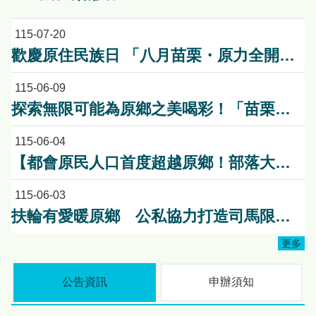
115-07-20
歡慶原住民族日 「八月苗栗・原力全開！」 原民八月系列活動熱情登場 傳統競技、特展、手作一次體驗
115-06-09
探索無限可能為原鄉之美喝彩！「苗栗原鄉嘉年華～High Fun 苗栗 Chill 起來」活動前記者會暨苗栗原鄉競賽頒獎典禮!
115-06-04
【都會原民人口首度超越原鄉！部落大學啟動「雙軌教育」新模式】
115-06-03
扶輪有愛暖原鄉 公私協力打造司馬限文健站安心照護環境
更多
公告資訊
申辦須知