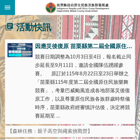
:::
跳到主要內容區塊
:::
活動快訊
因應災後復原 苗栗縣第二屆全國原住民族樂舞競賽延期辦理
競賽日期調整為10月3日至4日，報名截止同
步延長至9月11日，邀請全國隊伍踴躍參
賽。 原訂於115年8月22日至23日舉辦之
「苗栗縣115年度第二屆全國原住民族樂舞
競賽」，考量巴威颱風造成各地部落災後復
原工作，以及尊重原住民族各族群歲時祭儀
時序，苗栗縣政府經審慎評估後，決定將競
賽延期至 ...
【森林任務：親子高空與繩索挑戰營】