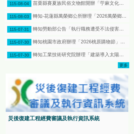
苗栗縣賽夏族民俗文物館開辦「苧麻文化人才培育」及「導覽人才研習課程」共同推廣在地原住民族文化傳承，邀請大家踴躍報名!
115-08-04
轉知-花蓮縣萬榮鄉公所辦理「2026萬榮鄉鄉長盃原住民傳統射箭邀請賽」日程更正案，惠請宣傳周知
115-08-03
轉知勞動部公告「執行職務遭受不法侵害預防指引」1份
115-07-31
轉知桃園市政府辦理「2026桃原購物節」相關資料
115-07-30
轉知工業技術研究院辦理「建築導入太陽光電和儲能技術標竿案場觀摩參訪分享活動」相關資料
115-07-30
更多
災後復建工程經費審議及執行資訊系統