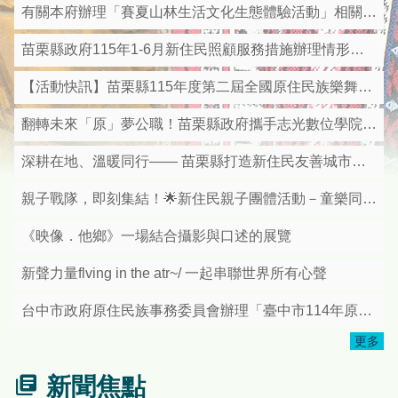
有關本府辦理「賽夏山林生活文化生態體驗活動」相關資料
苗栗縣政府115年1-6月新住民照顧服務措施辦理情形及亮點成果彙整表
【活動快訊】苗栗縣115年度第二屆全國原住民族樂舞競賽即日起受理報名
翻轉未來「原」夢公職！苗栗縣政府攜手志光數位學院 推出115年原住民族四等特考衝刺班
深耕在地、溫暖同行—— 苗栗縣打造新住民友善城市獲中央優等肯定
親子戰隊，即刻集結！🌟新住民親子團體活動－童樂同行．漆彈歡聚日🌟
《映像．他鄉》一場結合攝影與口述的展覽
新聲力量flving in the atr~/ 一起串聯世界所有心聲
台中市政府原住民族事務委員會辦理「臺中市114年原住民族日—mapacun看見原視界影片徵選」活動，請踴躍報名參加!
更多
新聞焦點