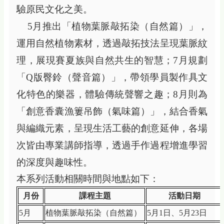
驗原民文化之美。
5
月推出「植物葉脈敲拓染（自然篇）」，
運用自然植物素材，透過敲拓技法呈現葉脈紋
理，展現賽夏族與自然共生的智慧；
7
月規劃
「
Q
版臀鈴（聲音篇）」，帶領學員製作具文
化特色的樂器，體驗傳統聲響之趣；
8
月則為
「創意香囊漁簍吊飾（氣味篇）」，結合香氣
與編織元素，呈現生活工藝的創意延伸，各場
次皆由專業講師指導，透過手作過程增進學習
的深度與趣味性。
本系列活動相關時間與地點如下：
月份
課程主題
活動日期
5
月
植物葉脈敲拓染（自然篇）
5
月
1
日、
5
月
23
日