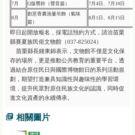
7
月
Q
版臀鈴（聲音篇）
7
月
4
日、
7
月
18
日
創意香囊漁簍吊飾（氣味
8
月
8
月
1
日、
8
月
15
日
篇）
即日起開放報名，採電話預約方式，請洽苗栗
縣賽夏族民俗文物館（
037-825024
）
苗栗縣長鍾東錦表示，文物館不僅是文化保
存的場所，更是推動公共教育的重要平台，透
過結合原住民日與國際博物館日的系列活動規
劃，期望打造兼具知識性與趣味性的學習環
境，提升民眾對原住民族文化的認識，同時促
進文化資產的永續傳承。
相關圖片