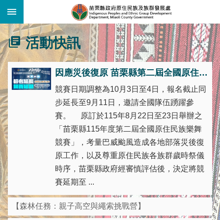
:::
跳到主要內容區塊
:::
活動快訊
因應災後復原 苗栗縣第二屆全國原住民族樂舞競賽延期辦理
競賽日期調整為10月3日至4日，報名截止同
步延長至9月11日，邀請全國隊伍踴躍參
賽。 原訂於115年8月22日至23日舉辦之
「苗栗縣115年度第二屆全國原住民族樂舞
競賽」，考量巴威颱風造成各地部落災後復
原工作，以及尊重原住民族各族群歲時祭儀
時序，苗栗縣政府經審慎評估後，決定將競
賽延期至 ...
【森林任務：親子高空與繩索挑戰營】