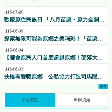
115-07-20
歡慶原住民族日 「八月苗栗・原力全開！」 原民八月系列活動熱情登場 傳統競技、特展、手作一次體驗
115-06-09
探索無限可能為原鄉之美喝彩！「苗栗原鄉嘉年華～High Fun 苗栗 Chill 起來」活動前記者會暨苗栗原鄉競賽頒獎典禮!
115-06-04
【都會原民人口首度超越原鄉！部落大學啟動「雙軌教育」新模式】
115-06-03
扶輪有愛暖原鄉 公私協力打造司馬限文健站安心照護環境
更多
公告資訊
申辦須知