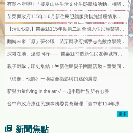
有關本府辦理「賽夏山林生活文化生態體驗活動」相關資料
苗栗縣政府115年1-6月新住民照顧服務措施辦理情形及亮點成果彙整表
【活動快訊】苗栗縣115年度第二屆全國原住民族樂舞競賽即日起受理報名
翻轉未來「原」夢公職！苗栗縣政府攜手志光數位學院 推出115年原住民族四等特考衝刺班
深耕在地、溫暖同行—— 苗栗縣打造新住民友善城市獲中央優等肯定
親子戰隊，即刻集結！🌟新住民親子團體活動－童樂同行．漆彈歡聚日🌟
《映像．他鄉》一場結合攝影與口述的展覽
新聲力量flving in the atr~/ 一起串聯世界所有心聲
台中市政府原住民族事務委員會辦理「臺中市114年原住民族日—mapacun看見原視界影片徵選」活動，請踴躍報名參加!
更多
新聞焦點