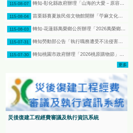
轉知-彰化縣政府辦理「山海的大愛－原容之美：第十屆台灣原住民海報雙年展」彰化縣原住民生活館巡迴特展
115-08-07
苗栗縣賽夏族民俗文物館開辦「苧麻文化人才培育」及「導覽人才研習課程」共同推廣在地原住民族文化傳承，邀請大家踴躍報名!
115-08-04
轉知-花蓮縣萬榮鄉公所辦理「2026萬榮鄉鄉長盃原住民傳統射箭邀請賽」日程更正案，惠請宣傳周知
115-08-03
轉知勞動部公告「執行職務遭受不法侵害預防指引」1份
115-07-31
轉知桃園市政府辦理「2026桃原購物節」相關資料
115-07-30
更多
災後復建工程經費審議及執行資訊系統