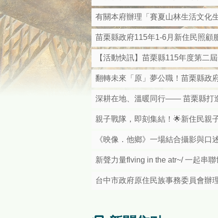
有關本府辦理「賽夏山林生活文化
苗栗縣政府115年1-6月新住民照
【活動快訊】苗栗縣115年度第二
翻轉未來「原」夢公職！苗栗縣政府
深耕在地、溫暖同行—— 苗栗縣打
親子戰隊，即刻集結！🌟新住民親
《映像．他鄉》一場結合攝影與口
新聲力量flving in the atr~/ 
台中市政府原住民族事務委員會辦理「