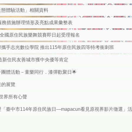
生態體驗活動」相關資料
顧服務措施辦理情形及亮點成果彙整表
屆全國原住民族樂舞競賽即日起受理報名
攜手志光數位學院 推出115年原住民族四等特考衝刺班
造新住民友善城市獲中央優等肯定
子團體活動－童樂同行．漆彈歡聚日🌟
述的展覽
一起串聯世界所有心聲
臺中市114年原住民族日—mapacun看見原視界影片徵選」