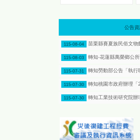
歡慶原住民族日 「八月苗栗・原力全開！」 原民八月系列活動熱情登場 傳統競技、特展、手作一次體驗
歡慶原住民族日 「八月苗栗・
原力全開！」 原民八月系列活
動熱情登場 傳統競技、特展、
公告資
手作一次體驗
引 爆
苗栗縣賽夏族民俗文物館
夏 日 原 住 民 族 情 懷 邀 您
115-08-04
走 進 原 鄉 文 化 節 奏 為響
應8月1日「原住民族日」，苗
轉知-花蓮縣萬榮鄉公
115-08-03
栗縣政府特別將整個八月擴大
辦理為「原住民族月系列活
轉知勞動部公告「執行
115-07-31
動」，透過一系列豐富多元的
文化慶祝活動，展現原住民族
轉知桃園市政府辦理「2
115-07-30
深厚的文化底蘊與動人生命
力，誠摯邀請全國民眾走進苗
轉知工業技術研究院辦
115-07-30
栗，感受原鄉文化的獨特節奏
與魅力。 今年度「原住民族
月系列活動」重頭戲包含深度
連結土地記憶與生活智慧的
「原鄉女性的生活藝術特展及
手作體驗活動」；充滿原力精