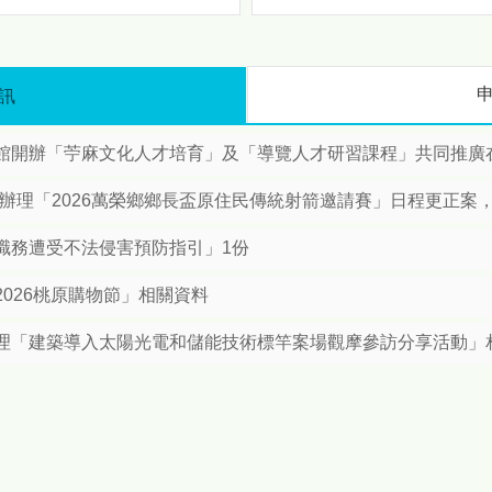
驗與行銷推廣等主題，讓民眾
攜手聯大、興大簽署合作備
在輕鬆愉快的氛圍中深入瞭解
錄 打造「Mbetunux」智慧原
苗栗原鄉。 首先「特色推薦打
民新世代 隨著社會經濟發
卡專區」將以原鄉文化元素為
展，本縣原住民人口結構轉
訊
主題，設置多個吸睛拍照場
變。根據最新統計資料，本縣
景，讓民眾留下難忘的回憶，
原住民總人口已達1萬2,729
接著「樂舞魅力精采表演」邀
開辦「苧麻文化人才培育」及「導覽人才研習課程」共同推廣在地原
人，其中都會區人口（6,495
請原住民族團隊獻上傳統與創
人）首度超越原鄉地區
新兼具的歌舞演出，展現原民
所辦理「2026萬榮鄉鄉長盃原住民傳統射箭邀請賽」日程更正案
（6,234人）。為因應人口移
文化生命力；此外活動現場亦
動後的文化傳承需求，苗栗部
特別規劃「苗栗原鄉好物市
職務遭受不法侵害預防指引」1份
落大學正式啟動「雙軌世代發
集」集結部落特色農產、手作
展策略」，並於今（4）日預
工藝及風味美食，讓民眾一次
026桃原購物節」相關資料
告將於6月11日下午2時，假
滿足對原鄉好物的需求。 為提
府第一辦公大樓一樓大廳舉辦
升活動與遊客的互動性，現場
理「建築導入太陽光電和儲能技術標竿案場觀摩參訪分享活動」
開學典禮暨簽署合作備忘錄
推出「消費滿額互動體驗」，
（MOU）簽署儀式。 數據導
鼓勵民眾支持在地產品並參與
向施政：族人在哪，資源就在
趣味活動，「闖關集章送消費
哪 縣長鍾東錦表示：推動
券」主題透過任務挑戰的方
鄉發展是不變的承諾，但面對
式，讓民眾在遊戲中探索苗栗
都會區原民人口首度超越原鄉
原鄉的特色，最後「粉專打卡
的趨勢，縣府政策必須轉彎、
贈送小禮」則透過社群擴大分