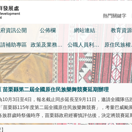
熱門關鍵字
政府資訊公開
公佈欄
網站連結
教育資源
申請補助專區
政策及業務宣導之預算執行情形專區
公職人員利益衝突迴避身分揭露專區
原
原 苗栗縣第二屆全國原住民族樂舞競賽延期辦理
10月3日至4日，報名截止同步延長至9月11日，邀請全國隊伍踴
之「苗栗縣115年度第二屆全國原住民族樂舞競賽」，考量巴威颱
族群歲時祭儀時序，苗栗縣政府經審慎評估後，決定將競賽延期至 
營】