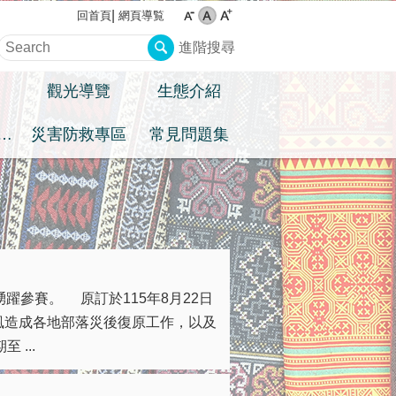
網頁導覧
回首頁
進階搜尋
觀光導覽
生態介紹
住民族權益專區
災害防救專區
常見問題集
躍參賽。 原訂於115年8月22日
風造成各地部落災後復原工作，以及
...