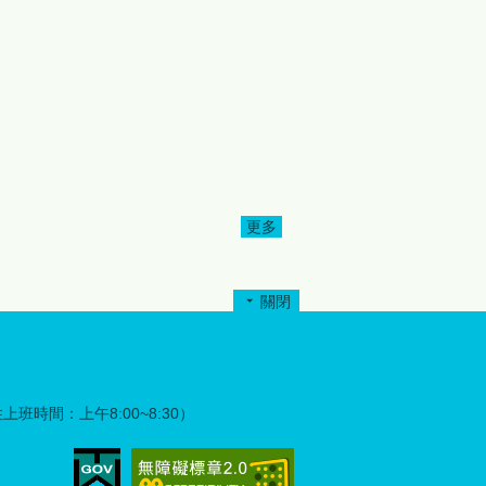
持「服務超我」精神，主動整
合社會資源投入公益服務，不
僅改善文化健康站硬體設施，
更將溫暖與關懷帶進原鄉社
區。為表達誠摯謝意，縣府特
別於完工捐贈儀式中頒發感謝
狀，感謝各扶輪社及社友們的
愛心奉獻與無私付出，共同為
部落長者營造更優質、更安心
的生活環境。 縣府指出，此次
更多
為
修繕工程不僅是空間環境的改
善，更是公私協力關懷原鄉長
者的具體展現。透過政府、民
關閉
間團體及公益組織攜手合作，
盾
將有限資源發揮最大效益，也
升
讓部落長者感受到社會各界持
續不斷的支持與陪伴。 苗栗縣
政府強調，照顧原鄉長者、建
彈性上班時間：上午8:00~8:30）
構高齡友善環境一直是重要施
政方向，未來將持續結合民間
力量與社會資源，共同完善原