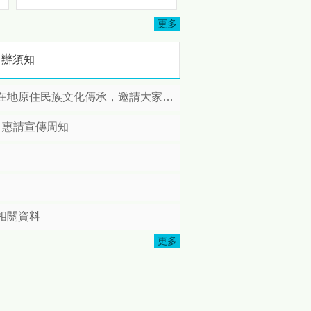
3501地區及3502地區攜手多
忘
個扶輪社共同投入資源，協助
更多
完成司馬限文化健康站修繕工
程，並於日前舉辦完工捐贈儀
申辦須知
式，以實際行動關懷原鄉長
者，展現扶輪社長期深耕公
益、服務社會的精神。 本次修
住民族文化傳承，邀請大家踴躍報名!
繕計畫由扶輪社結合地方需求
共同規劃推動，社友們親自深
，惠請宣傳周知
入部落訪查，了解長者日常使
用需求後，針對文化健康站進
行整體改善，包括照明設備更
新、廚房設施優化、安全扶手
本
增設及環境整理等工程，打造
更加安全、便利且舒適的活動
相關資料
空間，讓長者能夠在更友善的
環境中參與各項健康促進與文
更多
化傳承活動。 苗栗縣政府表
原
示，感謝國際扶輪3490地區、
3501地區、3502地區以及所
有國際扶輪社社員們長期關注
偏鄉及原住民族部落發展，秉