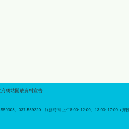
服務必須升級。鍾縣長強調：
享活動的美好時光，讓更多人
「數據告訴我們，族人的生活
看見苗栗原鄉的獨特魅力。 除
重心正在遷移，縣府的照顧就
精彩的展售活動外，今年記者
要跟著走。我們採取『都會、
會活動特別結合「苗栗原鄉好
原鄉雙軌策略』，不論族人身
禮LOGO設計競賽」及「苗栗
在何處，文化學習與技能提升
原鄉部落段木香菇評鑑競賽」
都不斷線。」為展現對原民教
舉辦頒獎典禮，表揚優秀創作
育的重視，今年度縣府持續編
者與在地農產職人，其中
列271萬7,770 元經費，讓部
LOGO設計競賽吸引來自全臺
大服務走向全面化服務。今年
的設計高手參與，透過創新設
年度主題定為「Mbetunux成
計展現苗栗原鄉品牌形象與文
有智慧的人」，希望透過教
化意義，未來得獎作品將廣泛
育，讓族人在快速變遷的社會
應用於原鄉品牌推廣及行銷宣
中，依然保有深厚的文化自
傳，強化苗栗原鄉的識別度與
信。 跨校強強聯手：學術後
品牌價值；而段木香菇評鑑競
政府網站開放資料宣告
提升影響力 本次部落大學
賽則邀集在地菇農參與評比，
級的一大亮點，在於強化學術
展現苗栗原鄉優質段木香菇栽
支持體系。開學典禮當天，將
培成果與特色，藉由公開表揚
59303、037-559220
服務時間 上午8:00~12:00、13:00~17:00（
正式與國立聯合大學及國立中
優秀農友，鼓勵其提升農產品
興大學簽署合作備忘錄。打造
質與市場競爭力，也讓更多民
產學合作模式，並將頂尖大學
眾認識苗栗原鄉農業的用心與