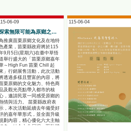
115-06-09
115-06-04
探索無限可能為原鄉之美喝彩！「苗栗原鄉嘉年華～High Fun 苗栗 Chill 起來」活動前記者會暨苗栗原鄉競賽頒獎典禮!
為推廣苗栗原鄉文化及在地特
色產業，苗栗縣政府將於115
年9月5日(星期六)在臺中草悟
道舉行盛大的「苗栗原鄉嘉年
華～High Fun 苗栗 Chill 起
來」行銷展售活動，此次活動
將透過多樣且豐富的內容，將
苗栗原鄉的文化魅力、特色商
品及觀光亮點帶入都市的核
心，邀請民眾一同感受原鄉的
熱情與活力。 苗栗縣政府表
示，本次活動延續去年備受好
評的嘉年華形式，並全面升級
規劃內容，精心優化六大主軸
特色，結合文化展演、互動體
【都會原民人口首度超越原鄉！部落大學啟動「雙軌教育」新模式】