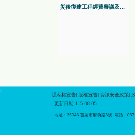
神的「原住民族傳統競技」，
災後復建工程經費審議及執行資訊系統
完整呈現原住民族文化的多元
面貌。 本年度活動特別強調
與在地原民文化的深度連結，
自8月1日起至9月30日，在苗
栗縣泰雅文物館舉辦「《生命
織造》：大安溪流域的泰雅染
織時空展覽」，配合原民日當
天8月1日舉辦開幕活動。本次
展覽以大安溪流域泰雅族北勢
群的染織文化為核心，透過織
布、服飾與工藝重製成果，呈
現泰雅族人如何以經緯交織生
命經驗、家族關係與族群信
:::
仰，帶領民眾走入跨越時空的
隱私權宣告
版權宣告
資訊安全政策
文化脈絡，感受傳統工藝在當
更新日期
115-08-05
代持續流動與再生的力量。
8月1日原住民族日當天，苗栗
地址：36046 苗栗市府前路3號 ‧電話：037-5
縣泰雅文物館將舉辦「文化手
作體驗－配合原住民日」第二
場系列活動，推出「多功能編