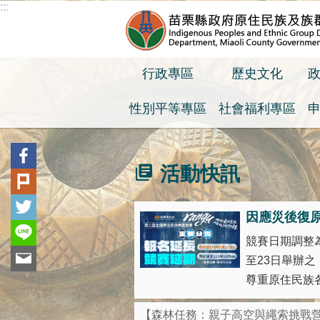
:::
跳到主要內容區塊
行政專區
歷史文化
性別平等專區
社會福利專區
:::
活動快訊
因應災後復
競賽日期調整為
至23日舉辦
尊重原住民族各
【森林任務：親子高空與繩索挑戰