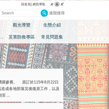
網頁導覧
回首頁
進階搜尋
觀光導覽
生態介紹
住民族權益專區
災害防救專區
常見問題集
躍參賽。 原訂於115年8月22日
風造成各地部落災後復原工作，以及
...