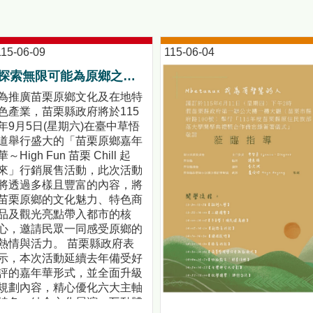
115-06-09
115-06-04
探索無限可能為原鄉之美喝彩！「苗栗原鄉嘉年華～High Fun 苗栗 Chill 起來」活動前記者會暨苗栗原鄉競賽頒獎典禮!
為推廣苗栗原鄉文化及在地特
色產業，苗栗縣政府將於115
年9月5日(星期六)在臺中草悟
道舉行盛大的「苗栗原鄉嘉年
華～High Fun 苗栗 Chill 起
來」行銷展售活動，此次活動
將透過多樣且豐富的內容，將
苗栗原鄉的文化魅力、特色商
品及觀光亮點帶入都市的核
心，邀請民眾一同感受原鄉的
熱情與活力。 苗栗縣政府表
示，本次活動延續去年備受好
評的嘉年華形式，並全面升級
規劃內容，精心優化六大主軸
特色，結合文化展演、互動體
【都會原民人口首度超越原鄉！部落大學啟動「雙軌教育」新模式】