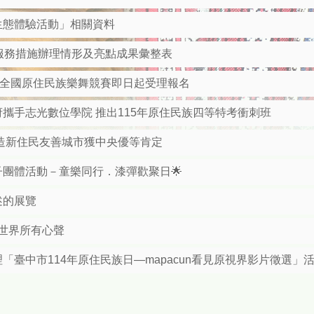
生態體驗活動」相關資料
顧服務措施辦理情形及亮點成果彙整表
屆全國原住民族樂舞競賽即日起受理報名
攜手志光數位學院 推出115年原住民族四等特考衝刺班
造新住民友善城市獲中央優等肯定
子團體活動－童樂同行．漆彈歡聚日🌟
述的展覽
一起串聯世界所有心聲
臺中市114年原住民族日—mapacun看見原視界影片徵選」