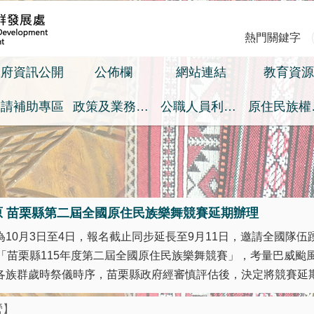
熱門關鍵字
政府資訊公開
公佈欄
網站連結
教育資源
申請補助專區
政策及業務宣導之預算執行情形專區
公職人員利益衝突迴避身分揭露專區
原
原 苗栗縣第二屆全國原住民族樂舞競賽延期辦理
10月3日至4日，報名截止同步延長至9月11日，邀請全國隊伍踴
之「苗栗縣115年度第二屆全國原住民族樂舞競賽」，考量巴威颱
族群歲時祭儀時序，苗栗縣政府經審慎評估後，決定將競賽延期至 
營】