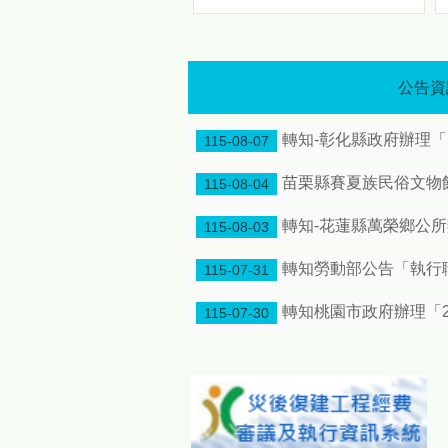
歡慶原住民族日 「八月苗栗・原力全開！」 原民八月系列活動熱情登場 傳統競技、特展、手作一次體驗
歡慶原住民族日 「八月苗栗・
原力全開！」 原民八月系列活
動熱情登場 傳統競技、特展、
公告資
手作一次體驗
引 爆
轉知-彰化縣政府辦理
夏 日 原 住 民 族 情 懷 邀 您
115-08-07
走 進 原 鄉 文 化 節 奏 為響
應8月1日「原住民族日」，苗
苗栗縣賽夏族民俗文物館
115-08-04
栗縣政府特別將整個八月擴大
辦理為「原住民族月系列活
轉知-花蓮縣萬榮鄉公
115-08-03
動」，透過一系列豐富多元的
文化慶祝活動，展現原住民族
轉知勞動部公告「執行
115-07-31
深厚的文化底蘊與動人生命
力，誠摯邀請全國民眾走進苗
轉知桃園市政府辦理「2
115-07-30
栗，感受原鄉文化的獨特節奏
與魅力。 今年度「原住民族
月系列活動」重頭戲包含深度
連結土地記憶與生活智慧的
「原鄉女性的生活藝術特展及
手作體驗活動」；充滿原力精