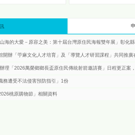
驗與行銷推廣等主題，讓民眾
攜手聯大、興大簽署合作備
在輕鬆愉快的氛圍中深入瞭解
錄 打造「Mbetunux」智慧原
苗栗原鄉。 首先「特色推薦打
民新世代 隨著社會經濟發
卡專區」將以原鄉文化元素為
展，本縣原住民人口結構轉
訊
主題，設置多個吸睛拍照場
變。根據最新統計資料，本縣
景，讓民眾留下難忘的回憶，
原住民總人口已達1萬2,729
接著「樂舞魅力精采表演」邀
「山海的大愛－原容之美：第十屆台灣原住民海報雙年展」彰化
人，其中都會區人口（6,495
請原住民族團隊獻上傳統與創
人）首度超越原鄉地區
新兼具的歌舞演出，展現原民
開辦「苧麻文化人才培育」及「導覽人才研習課程」共同推廣在地原
（6,234人）。為因應人口移
文化生命力；此外活動現場亦
動後的文化傳承需求，苗栗部
特別規劃「苗栗原鄉好物市
所辦理「2026萬榮鄉鄉長盃原住民傳統射箭邀請賽」日程更正案
落大學正式啟動「雙軌世代發
集」集結部落特色農產、手作
展策略」，並於今（4）日預
工藝及風味美食，讓民眾一次
職務遭受不法侵害預防指引」1份
告將於6月11日下午2時，假
滿足對原鄉好物的需求。 為提
府第一辦公大樓一樓大廳舉辦
升活動與遊客的互動性，現場
026桃原購物節」相關資料
開學典禮暨簽署合作備忘錄
推出「消費滿額互動體驗」，
（MOU）簽署儀式。 數據導
鼓勵民眾支持在地產品並參與
向施政：族人在哪，資源就在
趣味活動，「闖關集章送消費
哪 縣長鍾東錦表示：推動
券」主題透過任務挑戰的方
鄉發展是不變的承諾，但面對
式，讓民眾在遊戲中探索苗栗
都會區原民人口首度超越原鄉
原鄉的特色，最後「粉專打卡
的趨勢，縣府政策必須轉彎、
贈送小禮」則透過社群擴大分