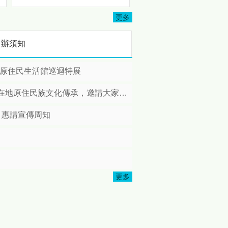
3501地區及3502地區攜手多
忘
個扶輪社共同投入資源，協助
更多
完成司馬限文化健康站修繕工
程，並於日前舉辦完工捐贈儀
申辦須知
式，以實際行動關懷原鄉長
者，展現扶輪社長期深耕公
益、服務社會的精神。 本次修
縣原住民生活館巡迴特展
繕計畫由扶輪社結合地方需求
共同規劃推動，社友們親自深
住民族文化傳承，邀請大家踴躍報名!
入部落訪查，了解長者日常使
用需求後，針對文化健康站進
，惠請宣傳周知
行整體改善，包括照明設備更
新、廚房設施優化、安全扶手
本
增設及環境整理等工程，打造
更加安全、便利且舒適的活動
空間，讓長者能夠在更友善的
環境中參與各項健康促進與文
更多
化傳承活動。 苗栗縣政府表
原
示，感謝國際扶輪3490地區、
3501地區、3502地區以及所
有國際扶輪社社員們長期關注
偏鄉及原住民族部落發展，秉