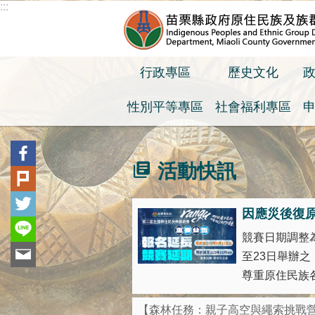
:::
跳到主要內容區塊
行政專區
歷史文化
性別平等專區
社會福利專區
:::
活動快訊
因應災後復
競賽日期調整為
至23日舉辦
尊重原住民族各
【森林任務：親子高空與繩索挑戰