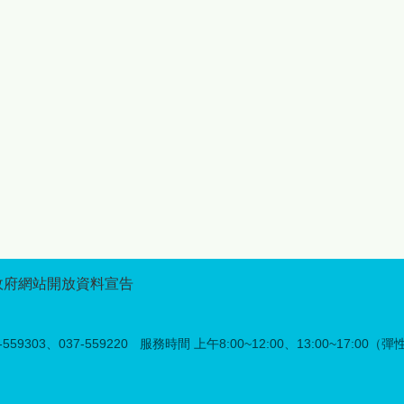
服務必須升級。鍾縣長強調：
享活動的美好時光，讓更多人
「數據告訴我們，族人的生活
看見苗栗原鄉的獨特魅力。 除
重心正在遷移，縣府的照顧就
精彩的展售活動外，今年記者
要跟著走。我們採取『都會、
會活動特別結合「苗栗原鄉好
原鄉雙軌策略』，不論族人身
禮LOGO設計競賽」及「苗栗
在何處，文化學習與技能提升
原鄉部落段木香菇評鑑競賽」
都不斷線。」為展現對原民教
舉辦頒獎典禮，表揚優秀創作
育的重視，今年度縣府持續編
者與在地農產職人，其中
列271萬7,770 元經費，讓部
LOGO設計競賽吸引來自全臺
大服務走向全面化服務。今年
的設計高手參與，透過創新設
年度主題定為「Mbetunux成
計展現苗栗原鄉品牌形象與文
有智慧的人」，希望透過教
化意義，未來得獎作品將廣泛
育，讓族人在快速變遷的社會
應用於原鄉品牌推廣及行銷宣
中，依然保有深厚的文化自
傳，強化苗栗原鄉的識別度與
信。 跨校強強聯手：學術後
品牌價值；而段木香菇評鑑競
政府網站開放資料宣告
提升影響力 本次部落大學
賽則邀集在地菇農參與評比，
級的一大亮點，在於強化學術
展現苗栗原鄉優質段木香菇栽
支持體系。開學典禮當天，將
培成果與特色，藉由公開表揚
59303、037-559220
服務時間 上午8:00~12:00、13:00~17:00（
正式與國立聯合大學及國立中
優秀農友，鼓勵其提升農產品
興大學簽署合作備忘錄。打造
質與市場競爭力，也讓更多民
產學合作模式，並將頂尖大學
眾認識苗栗原鄉農業的用心與