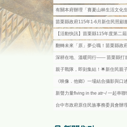
有關本府辦理「賽夏山林生活文化
苗栗縣政府115年1-6月新住民照
【活動快訊】苗栗縣115年度第二
翻轉未來「原」夢公職！苗栗縣政府
深耕在地、溫暖同行—— 苗栗縣打
親子戰隊，即刻集結！🌟新住民親
《映像．他鄉》一場結合攝影與口
新聲力量flving in the atr~/ 
台中市政府原住民族事務委員會辦理「