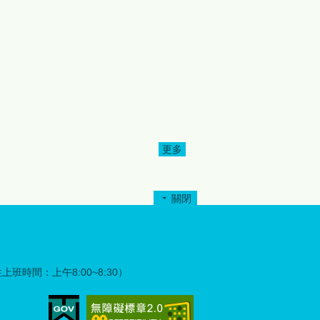
持「服務超我」精神，主動整
合社會資源投入公益服務，不
僅改善文化健康站硬體設施，
更將溫暖與關懷帶進原鄉社
區。為表達誠摯謝意，縣府特
別於完工捐贈儀式中頒發感謝
狀，感謝各扶輪社及社友們的
愛心奉獻與無私付出，共同為
部落長者營造更優質、更安心
的生活環境。 縣府指出，此次
更多
為
修繕工程不僅是空間環境的改
善，更是公私協力關懷原鄉長
者的具體展現。透過政府、民
關閉
間團體及公益組織攜手合作，
盾
將有限資源發揮最大效益，也
升
讓部落長者感受到社會各界持
續不斷的支持與陪伴。 苗栗縣
政府強調，照顧原鄉長者、建
彈性上班時間：上午8:00~8:30）
構高齡友善環境一直是重要施
政方向，未來將持續結合民間
力量與社會資源，共同完善原