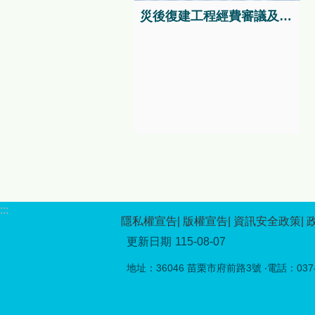
神的「原住民族傳統競技」，
災後復建工程經費審議及執行資訊系統
完整呈現原住民族文化的多元
面貌。 本年度活動特別強調
與在地原民文化的深度連結，
自8月1日起至9月30日，在苗
栗縣泰雅文物館舉辦「《生命
織造》：大安溪流域的泰雅染
織時空展覽」，配合原民日當
天8月1日舉辦開幕活動。本次
展覽以大安溪流域泰雅族北勢
群的染織文化為核心，透過織
布、服飾與工藝重製成果，呈
現泰雅族人如何以經緯交織生
命經驗、家族關係與族群信
:::
仰，帶領民眾走入跨越時空的
隱私權宣告
版權宣告
資訊安全政策
文化脈絡，感受傳統工藝在當
更新日期
115-08-07
代持續流動與再生的力量。
8月1日原住民族日當天，苗栗
地址：36046 苗栗市府前路3號 ‧電話：037-5
縣泰雅文物館將舉辦「文化手
作體驗－配合原住民日」第二
場系列活動，推出「多功能編