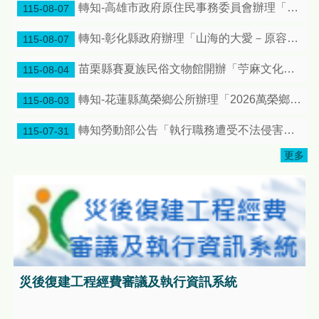
轉知-高雄市政府原住民事務委員會辦理「115年高雄市原住民族運動會暨116年全國原住民族運動會選拔賽」活動簡章及各競賽項目技術手冊各1份
115-08-07
轉知-彰化縣政府辦理「山海的大愛－原容之美：第十屆台灣原住民海報雙年展」彰化縣原住民生活館巡迴特展
115-08-07
苗栗縣賽夏族民俗文物館開辦「苧麻文化人才培育」及「導覽人才研習課程」共同推廣在地原住民族文化傳承，邀請大家踴躍報名!
115-08-04
轉知-花蓮縣萬榮鄉公所辦理「2026萬榮鄉鄉長盃原住民傳統射箭邀請賽」日程更正案，惠請宣傳周知
115-08-03
轉知勞動部公告「執行職務遭受不法侵害預防指引」1份
115-07-31
更多
災後復建工程經費審議及執行資訊系統