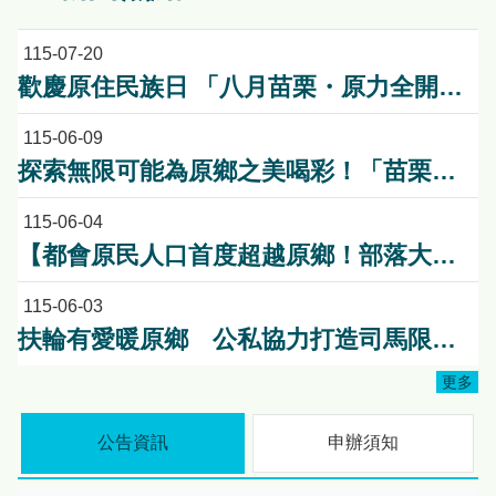
115-07-20
歡慶原住民族日 「八月苗栗・原力全開！」 原民八月系列活動熱情登場 傳統競技、特展、手作一次體驗
115-06-09
探索無限可能為原鄉之美喝彩！「苗栗原鄉嘉年華～High Fun 苗栗 Chill 起來」活動前記者會暨苗栗原鄉競賽頒獎典禮!
115-06-04
【都會原民人口首度超越原鄉！部落大學啟動「雙軌教育」新模式】
115-06-03
扶輪有愛暖原鄉 公私協力打造司馬限文健站安心照護環境
更多
公告資訊
申辦須知