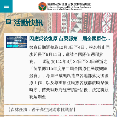
:::
跳到主要內容區塊
:::
活動快訊
因應災後復原 苗栗縣第二屆全國原住民族樂舞競賽延期辦理
競賽日期調整為10月3日至4日，報名截止同
步延長至9月11日，邀請全國隊伍踴躍參
賽。 原訂於115年8月22日至23日舉辦之
「苗栗縣115年度第二屆全國原住民族樂舞
競賽」，考量巴威颱風造成各地部落災後復
原工作，以及尊重原住民族各族群歲時祭儀
時序，苗栗縣政府經審慎評估後，決定將競
賽延期至 ...
【森林任務：親子高空與繩索挑戰營】