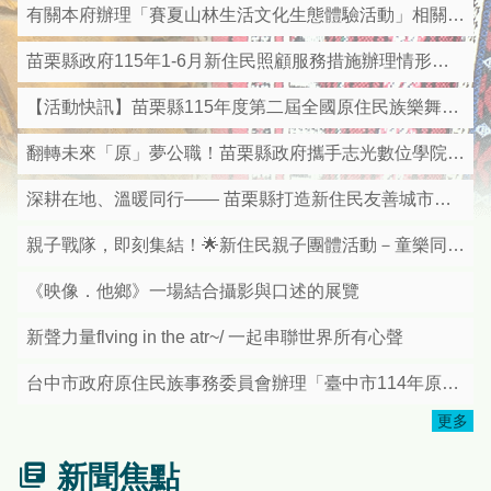
有關本府辦理「賽夏山林生活文化生態體驗活動」相關資料
苗栗縣政府115年1-6月新住民照顧服務措施辦理情形及亮點成果彙整表
【活動快訊】苗栗縣115年度第二屆全國原住民族樂舞競賽即日起受理報名
翻轉未來「原」夢公職！苗栗縣政府攜手志光數位學院 推出115年原住民族四等特考衝刺班
深耕在地、溫暖同行—— 苗栗縣打造新住民友善城市獲中央優等肯定
親子戰隊，即刻集結！🌟新住民親子團體活動－童樂同行．漆彈歡聚日🌟
《映像．他鄉》一場結合攝影與口述的展覽
新聲力量flving in the atr~/ 一起串聯世界所有心聲
台中市政府原住民族事務委員會辦理「臺中市114年原住民族日—mapacun看見原視界影片徵選」活動，請踴躍報名參加!
更多
新聞焦點