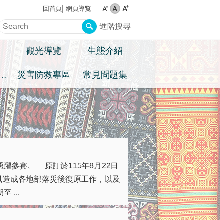
網頁導覧
回首頁
進階搜尋
觀光導覽
生態介紹
住民族權益專區
災害防救專區
常見問題集
躍參賽。 原訂於115年8月22日
風造成各地部落災後復原工作，以及
...