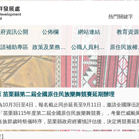
熱門關鍵字
政府資訊公開
公佈欄
網站連結
教育資源
申請補助專區
政策及業務宣導之預算執行情形專區
公職人員利益衝突迴避身分揭露專區
原
原 苗栗縣第二屆全國原住民族樂舞競賽延期辦理
10月3日至4日，報名截止同步延長至9月11日，邀請全國隊伍踴
之「苗栗縣115年度第二屆全國原住民族樂舞競賽」，考量巴威颱
族群歲時祭儀時序，苗栗縣政府經審慎評估後，決定將競賽延期至 
營】