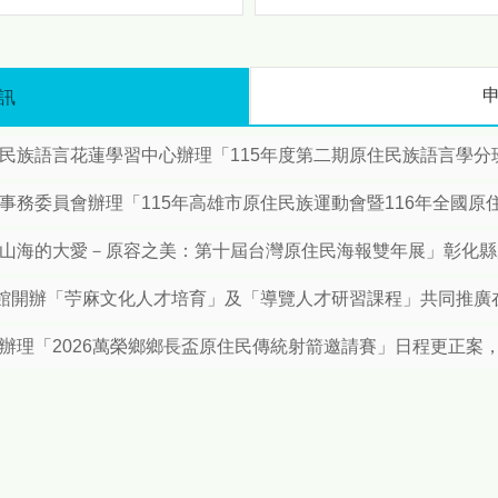
驗與行銷推廣等主題，讓民眾
攜手聯大、興大簽署合作備
在輕鬆愉快的氛圍中深入瞭解
錄 打造「Mbetunux」智慧原
苗栗原鄉。 首先「特色推薦打
民新世代 隨著社會經濟發
卡專區」將以原鄉文化元素為
展，本縣原住民人口結構轉
訊
主題，設置多個吸睛拍照場
變。根據最新統計資料，本縣
景，讓民眾留下難忘的回憶，
原住民總人口已達1萬2,729
接著「樂舞魅力精采表演」邀
住民族語言花蓮學習中心辦理「115年度第二期原住民族語言學分
人，其中都會區人口（6,495
請原住民族團隊獻上傳統與創
人）首度超越原鄉地區
新兼具的歌舞演出，展現原民
委員會辦理「115年高雄市原住民族運動會暨116年全國原住民族運動會選拔
（6,234人）。為因應人口移
文化生命力；此外活動現場亦
動後的文化傳承需求，苗栗部
特別規劃「苗栗原鄉好物市
「山海的大愛－原容之美：第十屆台灣原住民海報雙年展」彰化
落大學正式啟動「雙軌世代發
集」集結部落特色農產、手作
展策略」，並於今（4）日預
工藝及風味美食，讓民眾一次
開辦「苧麻文化人才培育」及「導覽人才研習課程」共同推廣在地原
告將於6月11日下午2時，假
滿足對原鄉好物的需求。 為提
府第一辦公大樓一樓大廳舉辦
升活動與遊客的互動性，現場
所辦理「2026萬榮鄉鄉長盃原住民傳統射箭邀請賽」日程更正案
開學典禮暨簽署合作備忘錄
推出「消費滿額互動體驗」，
（MOU）簽署儀式。 數據導
鼓勵民眾支持在地產品並參與
向施政：族人在哪，資源就在
趣味活動，「闖關集章送消費
哪 縣長鍾東錦表示：推動
券」主題透過任務挑戰的方
鄉發展是不變的承諾，但面對
式，讓民眾在遊戲中探索苗栗
都會區原民人口首度超越原鄉
原鄉的特色，最後「粉專打卡
的趨勢，縣府政策必須轉彎、
贈送小禮」則透過社群擴大分