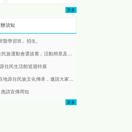
3501地區及3502地區攜手多
忘
個扶輪社共同投入資源，協助
更多
完成司馬限文化健康站修繕工
程，並於日前舉辦完工捐贈儀
申辦須知
式，以實際行動關懷原鄉長
者，展現扶輪社長期深耕公
益、服務社會的精神。 本次修
班暨學習班」招生。
繕計畫由扶輪社結合地方需求
共同規劃推動，社友們親自深
賽」活動簡章及各競賽項目技術手冊各1份
入部落訪查，了解長者日常使
用需求後，針對文化健康站進
縣原住民生活館巡迴特展
行整體改善，包括照明設備更
新、廚房設施優化、安全扶手
住民族文化傳承，邀請大家踴躍報名!
本
增設及環境整理等工程，打造
更加安全、便利且舒適的活動
，惠請宣傳周知
空間，讓長者能夠在更友善的
環境中參與各項健康促進與文
更多
化傳承活動。 苗栗縣政府表
原
示，感謝國際扶輪3490地區、
3501地區、3502地區以及所
有國際扶輪社社員們長期關注
偏鄉及原住民族部落發展，秉