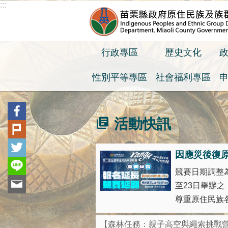
:::
跳到主要內容區塊
行政專區
歷史文化
性別平等專區
社會福利專區
:::
活動快訊
因應災後復
競賽日期調整為
至23日舉辦
尊重原住民族各
【森林任務：親子高空與繩索挑戰