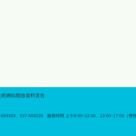
服務必須升級。鍾縣長強調：
享活動的美好時光，讓更多人
「數據告訴我們，族人的生活
看見苗栗原鄉的獨特魅力。 除
重心正在遷移，縣府的照顧就
精彩的展售活動外，今年記者
要跟著走。我們採取『都會、
會活動特別結合「苗栗原鄉好
原鄉雙軌策略』，不論族人身
禮LOGO設計競賽」及「苗栗
在何處，文化學習與技能提升
原鄉部落段木香菇評鑑競賽」
都不斷線。」為展現對原民教
舉辦頒獎典禮，表揚優秀創作
育的重視，今年度縣府持續編
者與在地農產職人，其中
列271萬7,770 元經費，讓部
LOGO設計競賽吸引來自全臺
大服務走向全面化服務。今年
的設計高手參與，透過創新設
年度主題定為「Mbetunux成
計展現苗栗原鄉品牌形象與文
有智慧的人」，希望透過教
化意義，未來得獎作品將廣泛
育，讓族人在快速變遷的社會
應用於原鄉品牌推廣及行銷宣
中，依然保有深厚的文化自
傳，強化苗栗原鄉的識別度與
信。 跨校強強聯手：學術後
品牌價值；而段木香菇評鑑競
政府網站開放資料宣告
提升影響力 本次部落大學
賽則邀集在地菇農參與評比，
級的一大亮點，在於強化學術
展現苗栗原鄉優質段木香菇栽
支持體系。開學典禮當天，將
培成果與特色，藉由公開表揚
59303、037-559220
服務時間 上午8:00~12:00、13:00~17:00（
正式與國立聯合大學及國立中
優秀農友，鼓勵其提升農產品
興大學簽署合作備忘錄。打造
質與市場競爭力，也讓更多民
產學合作模式，並將頂尖大學
眾認識苗栗原鄉農業的用心與