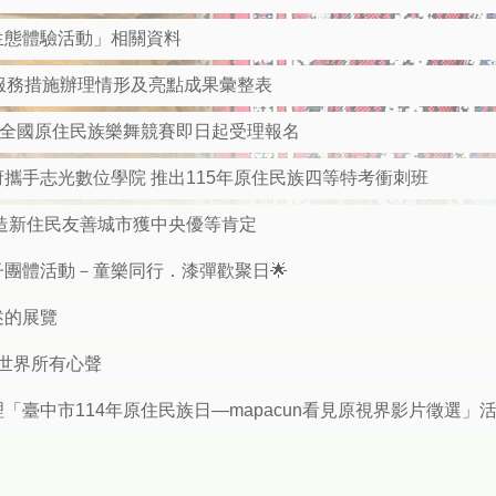
生態體驗活動」相關資料
顧服務措施辦理情形及亮點成果彙整表
屆全國原住民族樂舞競賽即日起受理報名
攜手志光數位學院 推出115年原住民族四等特考衝刺班
造新住民友善城市獲中央優等肯定
子團體活動－童樂同行．漆彈歡聚日🌟
述的展覽
一起串聯世界所有心聲
臺中市114年原住民族日—mapacun看見原視界影片徵選」