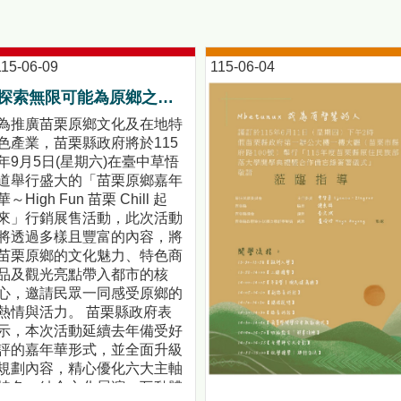
115-06-09
115-06-04
探索無限可能為原鄉之美喝彩！「苗栗原鄉嘉年華～High Fun 苗栗 Chill 起來」活動前記者會暨苗栗原鄉競賽頒獎典禮!
為推廣苗栗原鄉文化及在地特
色產業，苗栗縣政府將於115
年9月5日(星期六)在臺中草悟
道舉行盛大的「苗栗原鄉嘉年
華～High Fun 苗栗 Chill 起
來」行銷展售活動，此次活動
將透過多樣且豐富的內容，將
苗栗原鄉的文化魅力、特色商
品及觀光亮點帶入都市的核
心，邀請民眾一同感受原鄉的
熱情與活力。 苗栗縣政府表
示，本次活動延續去年備受好
評的嘉年華形式，並全面升級
規劃內容，精心優化六大主軸
特色，結合文化展演、互動體
【都會原民人口首度超越原鄉！部落大學啟動「雙軌教育」新模式】