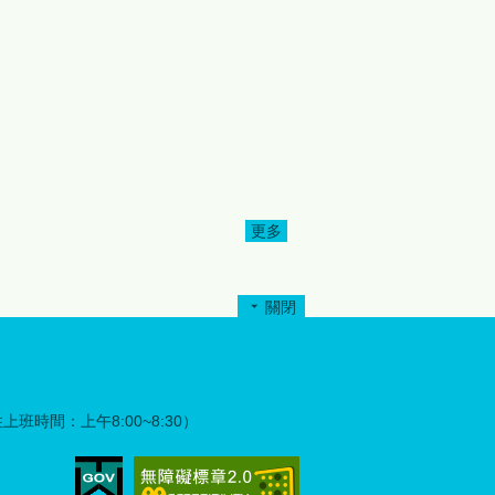
持「服務超我」精神，主動整
合社會資源投入公益服務，不
僅改善文化健康站硬體設施，
更將溫暖與關懷帶進原鄉社
區。為表達誠摯謝意，縣府特
別於完工捐贈儀式中頒發感謝
狀，感謝各扶輪社及社友們的
愛心奉獻與無私付出，共同為
部落長者營造更優質、更安心
的生活環境。 縣府指出，此次
更多
為
修繕工程不僅是空間環境的改
善，更是公私協力關懷原鄉長
者的具體展現。透過政府、民
關閉
間團體及公益組織攜手合作，
盾
將有限資源發揮最大效益，也
升
讓部落長者感受到社會各界持
續不斷的支持與陪伴。 苗栗縣
政府強調，照顧原鄉長者、建
彈性上班時間：上午8:00~8:30）
構高齡友善環境一直是重要施
政方向，未來將持續結合民間
力量與社會資源，共同完善原