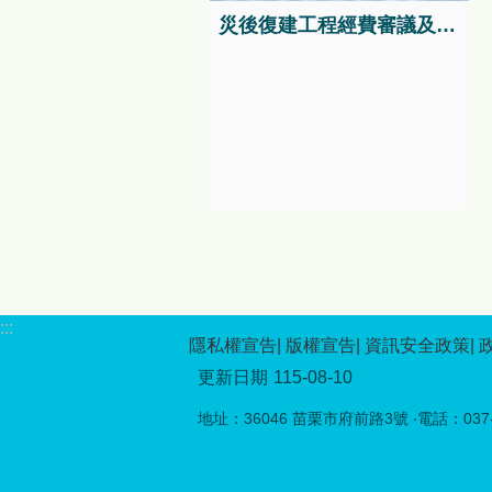
神的「原住民族傳統競技」，
災後復建工程經費審議及執行資訊系統
完整呈現原住民族文化的多元
面貌。 本年度活動特別強調
與在地原民文化的深度連結，
自8月1日起至9月30日，在苗
栗縣泰雅文物館舉辦「《生命
織造》：大安溪流域的泰雅染
織時空展覽」，配合原民日當
天8月1日舉辦開幕活動。本次
展覽以大安溪流域泰雅族北勢
群的染織文化為核心，透過織
布、服飾與工藝重製成果，呈
現泰雅族人如何以經緯交織生
命經驗、家族關係與族群信
:::
仰，帶領民眾走入跨越時空的
隱私權宣告
版權宣告
資訊安全政策
文化脈絡，感受傳統工藝在當
更新日期
115-08-10
代持續流動與再生的力量。
8月1日原住民族日當天，苗栗
地址：36046 苗栗市府前路3號 ‧電話：037-5
縣泰雅文物館將舉辦「文化手
作體驗－配合原住民日」第二
場系列活動，推出「多功能編