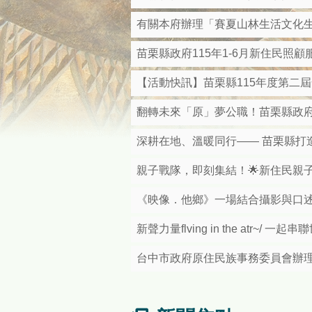
有關本府辦理「賽夏山林生活文化
苗栗縣政府115年1-6月新住民照
【活動快訊】苗栗縣115年度第二
翻轉未來「原」夢公職！苗栗縣政府
深耕在地、溫暖同行—— 苗栗縣打
親子戰隊，即刻集結！🌟新住民親
《映像．他鄉》一場結合攝影與口
新聲力量flving in the atr~/ 
台中市政府原住民族事務委員會辦理「