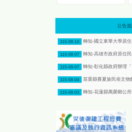
歡慶原住民族日 「八月苗栗・原力全開！」 原民八月系列活動熱情登場 傳統競技、特展、手作一次體驗
歡慶原住民族日 「八月苗栗・
原力全開！」 原民八月系列活
動熱情登場 傳統競技、特展、
公告資
手作一次體驗
引 爆
轉知-國立東華大學原
夏 日 原 住 民 族 情 懷 邀 您
115-08-10
走 進 原 鄉 文 化 節 奏 為響
應8月1日「原住民族日」，苗
轉知-高雄市政府原住民事務
115-08-07
栗縣政府特別將整個八月擴大
辦理為「原住民族月系列活
轉知-彰化縣政府辦理
115-08-07
動」，透過一系列豐富多元的
文化慶祝活動，展現原住民族
苗栗縣賽夏族民俗文物館
115-08-04
深厚的文化底蘊與動人生命
力，誠摯邀請全國民眾走進苗
轉知-花蓮縣萬榮鄉公
115-08-03
栗，感受原鄉文化的獨特節奏
與魅力。 今年度「原住民族
月系列活動」重頭戲包含深度
連結土地記憶與生活智慧的
「原鄉女性的生活藝術特展及
手作體驗活動」；充滿原力精