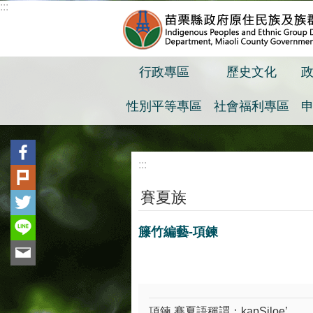
:::
跳到主要內容區塊
行政專區
歷史文化
性別平等專區
社會福利專區
:::
賽夏族
籐竹編藝-項鍊
項鍊 賽夏語稱謂：kapSiloe’