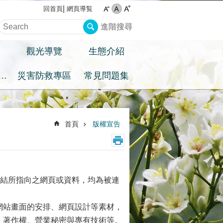
網頁導覧
回首頁
進階搜尋
觀光導覽
生態介紹
住民族權益專區
災害防救專區
常見問題集
首頁
版權宣告
連結所指向之網頁或資料，均為被連
網站畫面的安排、網頁設計等素材，
、著作權、營業秘密與專有技術等。