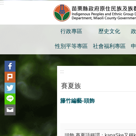
:::
跳到主要內容區塊
行政專區
歷史文化
性別平等專區
社會福利專區
:::
賽夏族
籐竹編藝-頭飾
頭飾 賽夏語稱謂：kapaSke又稱kai